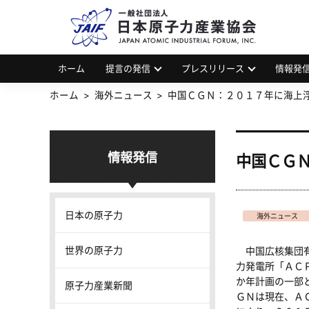
一
JAP
ホーム
提言の発信
プレスリリース
情報発
ホーム
海外ニュース
中国ＣＧＮ：２０１７年に海上
情報発信
中国ＣＧ
日本の原子力
海外ニュース
世界の原子力
中国広核集団有
力発電所「ＡＣ
か年計画の一部
原子力産業新聞
ＧＮは現在、Ａ