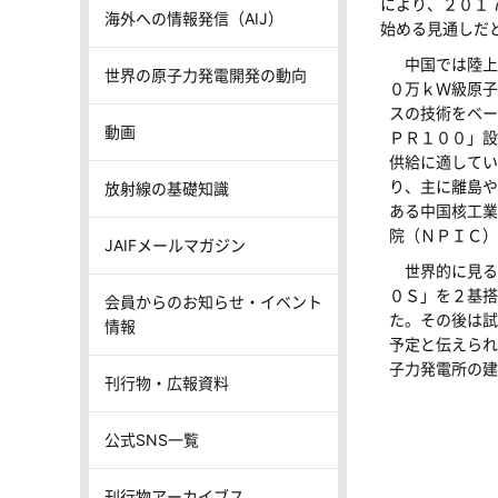
により、２０１
海外への情報発信（AIJ）
始める見通しだ
中国では陸上
世界の原子力発電開発の動向
０万ｋＷ級原子
スの技術をベー
動画
ＰＲ１００」設
供給に適してい
り、主に離島や
放射線の基礎知識
ある中国核工業
院（ＮＰＩＣ）
JAIFメールマガジン
世界的に見る
０Ｓ」を２基搭
会員からのお知らせ・イベント
た。その後は試
情報
予定と伝えられ
子力発電所の建
刊行物・広報資料
公式SNS一覧
刊行物アーカイブス