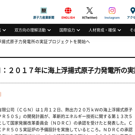
般社団法人
AN ATOMIC INDUSTRIAL FORUM, INC.
原子力産業新聞
ENGLISH
X(Twitter)
Instagram
アク
信
双方向の理解活動
国際協力
人材育成・確保
そ
浮揚式原子力発電所の実証プロジェクトを開始へ
Ｎ：２０１７年に海上浮揚式原子力発電所の実
限公司（ＣＧＮ）は１月１２日、熱出力２０万ｋＷの海上浮揚式原子
ＰＲ５０Ｓ」の開発計画が、革新的エネルギー技術に関する第１３次５
として国家発展改革委員会（ＮＤＲＣ）の承認を受けたと発表した。Ｃ
ＣＰＲ５０Ｓ実証炉の予備設計を実施しているところ。ＮＤＲＣの承認