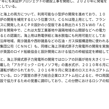
７年にも実証炉プロジェクトの建設工事を開始し、２０２０年に発電を
としている。
と海上の両方について、利用可能な小型炉の開発を進めており、１０
炉の開発を補完するという位置づけ。ＣＧＮは陸上用として、フラン
スに開発したＡＣＰＲ設計の小型版である熱出力４５万ｋＷの「ＡＣ
計を開発中で、これは大型工業基地や遠隔地域の山間部などへの電力
るとの認識だ。海上用は熱電併給と海水脱塩にも利用可能だとしてお
沿岸地域、南沙諸島や西砂諸島などの石油・ガス採掘構造物に使われる
集団公司（ＣＮＮＣ）も、同様に海上浮揚式原子力発電所の開発を実施
が英国のロイド船級協会と設計開発における協力の枠組協定を締結して
と、海上浮揚式原子力発電所の開発ではロシアの計画が他を大きくリー
載した「アカデミック・ロモノソフ号」の進水式が、２０１０年６月に
運転が続けられており、２０１６年９月に発注者のロスエネルゴアトム
ている。ロシア国営の原子力総合企業ロスアトム社によると、中ロ両国
設で協力するための覚書に調印しており、この分野におけるロシアの知