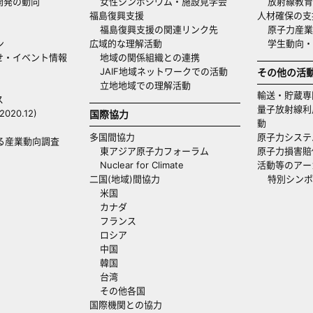
開発の動向
女性シンポジウム・施設見学会
放射線教育
福島復興支援
人材確保の支
福島復興支援の関連リンク先
原子力産業
ン
広域的な理解活動
学生動向
せ・イベント情報
地域の関係組織との連携
JAIF地域ネットワークでの活動
その他の活
立地地域での理解活動
輸送・貯蔵専
ス
量子放射線利
20.12)
国際協力
動
多国間協力
原子力システ
る産業動向調査
東アジア原子力フォーラム
原子力損害賠
Nuclear for Climate
活動等のアー
二国(地域)間協力
特別シンポ
米国
カナダ
フランス
ロシア
中国
韓国
台湾
その他各国
国際機関との協力