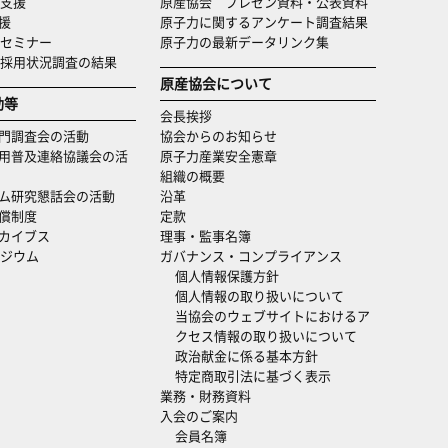
支援
原産協会 プレゼン資料・公表資料
援
原子力に関するアンケート調査結果
セミナー
原子力の最新データリンク集
・採用状況調査の結果
原産協会について
動等
会長挨拶
門調査会の活動
協会からのお知らせ
用普及連絡協議会の活
原子力産業安全憲章
組織の概要
ム研究懇話会の活動
沿革
償制度
定款
カイブス
理事・監事名簿
ジウム
ガバナンス・コンプライアンス
個人情報保護方針
個人情報の取り扱いについて
当協会のウェブサイトにおけるア
クセス情報の取り扱いについて
政治献金に係る基本方針
特定商取引法に基づく表示
業務・財務資料
入会のご案内
会員名簿