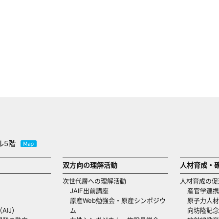
ル5階
双方向の理解活動
人材育成・
次世代層への理解活動
人材育成の促
JAIF出前講座
産官学連携
原産Web勉強会・原産シンポジウ
原子力人材
AIJ）
ム
向坊隆記念