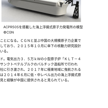
ACPR50Sを搭載した海上浮揚式原子力発電所の模型
©CGN
ことになる。ＣＧＮと並ぶ中国の大規模原子力企業で
しており、２０１５年１０月に傘下の核動力研究設計
いる。
ド。電気出力３．５万ｋＷの小型原子炉「ＫＬＴ－４
サンクトペテルブルクのバルチック造船所で行われ
社に引き渡され、２０１７年に極東地域に曳航される
は２０１４年６月に低・中レベル出力の海上浮揚式原
見と経験が中国に提供されると見られている。