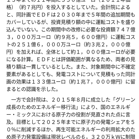
格）（約７兆円）を投入するとしていた。会計院による
と、同計画でＥＤＦは２０３０年まで５年間の追加期間も
カバーしているが、投資見積り額の中に運転コストを盛り
込んでいない。この期間中の改修に必要な投資額７４７億
３，０００万ユーロ（約９兆５，６００億円）に運転コス
トの２５１億６，０００万ユーロ（約３兆２，０００億
円）を加えれば、全体として約１，０００億ユーロが必要
になる計算。ＥＤＦとは評価範囲が異なるため、両者の見
積り額は一貫しているとした。また、対象期間中に不確定
要素があるとしても、発電コストについて見積もった同計
画の効果は１３３億ユーロ（約１兆７，０００億円）に留
まるとの認識を示した。
一方で会計院は、２０１５年８月に成立した「グリーン
成長のためのエネルギー移行法」により、国のエネルギ
ー・ミックスにおける原子力の役割が見直された点に言
及。目標として２０２５年までに原子力の発電シェアを５
０％に削減するほか、再生可能エネルギーの利用拡大のた
め原子力発電設備は現状レベルの６，３２０万ｋＷに制限