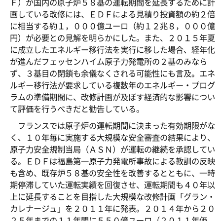
Ｆ）が国内の原子炉５８基の運転期間を延長するために計
画している改修には、ＥＤＦによる見積り投資額の約２倍
に相当する約１，０００億ユーロ（約１２兆８，０００億
円）が必要との見解を明らかにした。また、２０１５年夏
に成立したエネルギー移行法を実行に移した場合、経年化
が進んだフェッセンハイム原子力発電所の２基のみなら
ず、３基目の閉鎖も余儀なくされる可能性にも言及。エネ
ルギー移行法が要求している複数年のエネルギー・プログ
ラムの準備期間に、改修計画が及ぼす経済的な影響につい
て評価を行うべきだと勧告している。
フランスでは原子炉の運転期間に決まった有効期限がな
く、１０年毎に実施する大規模な安全審査の結果により、
原子力安全規制当局（ＡＳＮ）が運転の継続を承認してい
る。ＥＤＦは福島第一原子力発電所事故による教訓の反映
も含め、既存炉５８基の安全性を改善するとともに、一時
期停滞していた運転実績を回復させ、運転期間も４０年以
上に延長することを目指した大規模な改修計画「グラン・
カレナージュ」を２０１１年に発表。２０１４年から２０
２５年までの１１年間に５５０億ユーロ（２０１１年価