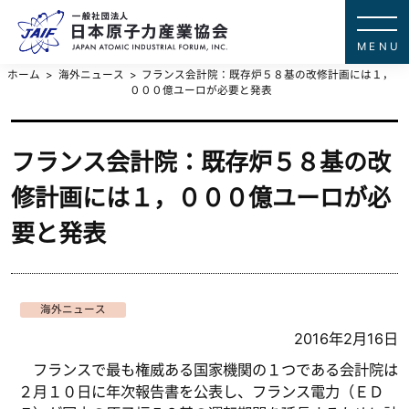
一般社団法
JAPAN ATOMIC IN
ホーム
海外ニュース
フランス会計院：既存炉５８基の改修計画には１，
０００億ユーロが必要と発表
フランス会計院：既存炉５８基の改
修計画には１，０００億ユーロが必
要と発表
海外ニュース
2016年2月16日
フランスで最も権威ある国家機関の１つである会計院は
２月１０日に年次報告書を公表し、フランス電力（ＥＤ