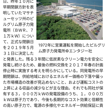
日、昨年１０月に
早期閉鎖方針を表
明していたマサチ
ューセッツ州のピ
ルグリム原子力発
電所（ＢＷＲ、７
１万ｋＷ）につい
て、正式な閉鎖日
1972年に営業運転を開始したピルグリ
を２０１９年５月
ム原子力発電所©エンタジー社
３１日に決定した
と発表した。残る３年間に低炭素なクリーン電力を安全に
発電し続けるため、最後の燃料交換を２０１７年春の計画
停止時に実施する考えを明らかにしている。同発電所の早
期閉鎖は、供給地域におけるエネルギー価格の下落や偏っ
た市場構造の改善が見込めないこと、および運転コストの
上昇による収益の減少などが主な理由。それでも同社が保
有する３，０００万ｋＷの発電設備のうち、１，０００万
ｋＷは原子力であり、今後も長期的なコスト効果と信頼性
の高い原子力で、電源の多様化やエネルギー供給保証に貢