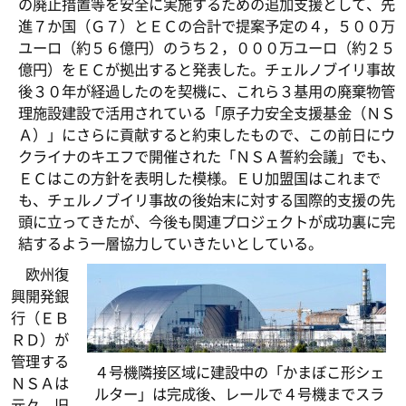
の廃止措置等を安全に実施するための追加支援として、先
進７か国（Ｇ７）とＥＣの合計で提案予定の４，５００万
ユーロ（約５６億円）のうち２，０００万ユーロ（約２５
億円）をＥＣが拠出すると発表した。チェルノブイリ事故
後３０年が経過したのを契機に、これら３基用の廃棄物管
理施設建設で活用されている「原子力安全支援基金（ＮＳ
Ａ）」にさらに貢献すると約束したもので、この前日にウ
クライナのキエフで開催された「ＮＳＡ誓約会議」でも、
ＥＣはこの方針を表明した模様。ＥＵ加盟国はこれまで
も、チェルノブイリ事故の後始末に対する国際的支援の先
頭に立ってきたが、今後も関連プロジェクトが成功裏に完
結するよう一層協力していきたいとしている。
欧州復
興開発銀
行（ＥＢ
ＲＤ）が
管理する
４号機隣接区域に建設中の「かまぼこ形シェ
ＮＳＡは
ルター」は完成後、レールで４号機までスラ
元々、旧