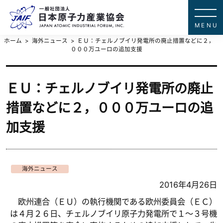
一般社団法
JAPAN ATOMIC IN
ホーム
海外ニュース
ＥＵ：チェルノブイリ発電所の廃止措置などに２，
０００万ユーロの追加支援
ＥＵ：チェルノブイリ発電所の廃止
措置などに２，０００万ユーロの追
加支援
海外ニュース
2016年4月26日
欧州連合（ＥＵ）の執行機関である欧州委員会（ＥＣ）
は４月２６日、チェルノブイリ原子力発電所で１～３号機