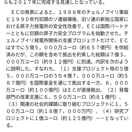
らも２０１７年に完成する見通しとなっている。
ＥＣの発表によると、１９８６年のチェルノブイリ事故
と１９９０年代初頭のソ連崩壊後、旧ソ連の新独立国家に
おける原子力発電所の安全性改善で、ＥＣは国際パートナ
ーとともに巨額の原子力安全プログラムを始動させた。チ
ェルノブイリ発電所関係の支援プロジェクトだけで、ＥＣ
はすでに５億５，０００万ユーロ（約６５７億円）を供給
済みだが、この額を含めて拠出を約束した総額は７億３，
０００万ユーロ（約９１２億円）に到達。内訳を次のよう
に説明した。すなわち、（１）支援プロジェクト用の５億
５，０００万ユーロのうち４億７，０００万ユーロ（約５
８７億円）を国際基金を通じて拠出する一方、８，０００
万ユーロ（約１００億円）はＥＣが直接拠出、（２）発電
部門の改革支援に６，５００万ユーロ（約８１億円）、
（３）関連の社会的課題に取り組むプロジェクトに１，５
００万ユーロ（約１８億７，０００万円）、（４）研究プ
ロジェクトに１億ユーロ（約１２５億円）－－となってい
る。