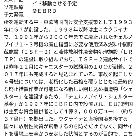
イド移動させる予定
ソ連製原
©ＥＢＲＤ
子力発電
所を運転する中・東欧諸国向け安全支援策として１９９３
年にＧ７が創設した。１９９８年以降は主にウクライナ
で、１９９１年から２０００年までに廃止されたチェルノ
ブイリ１～３号機の廃止措置に必要な使用済み燃料中間貯
蔵施設（ＩＳＦ－２）と液体放射性廃棄物処理施設（ＬＲ
ＴＰ）の建設に取り組んでおり、ＩＳＦ－２建設サイトで
は昨年１１月にキャニスターの試験用の１０台が到着。２
０１７年にも完成すると見込まれている。事故を起こした
４号機については、老朽化した石棺を覆うとともに最終的
な廃止措置作業が可能になる新しい閉じ込め構造物「シェ
ルター」を建設するため、「チェルノブイリ・シェルター
基金」が１９９７年にＥＢＲＤ内で設置され、ＥＵ加盟国
は主要な資金提供者として４億３，０００万ユーロ（約５
３７億円）を拠出した。ウクライナと直接国境を接する
国々に放射性物質が飛散するのを防ぐだけでなく、同サイ
トを環境上安全かつ安定した状態とするのが目的で、こち