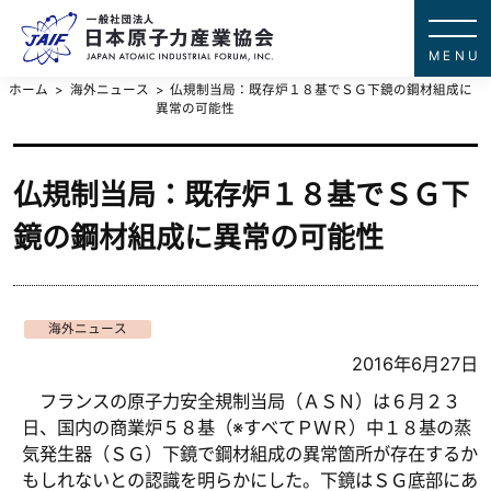
一般社団法
JAPAN ATOMIC IN
ホーム
海外ニュース
仏規制当局：既存炉１８基でＳＧ下鏡の鋼材組成に
異常の可能性
仏規制当局：既存炉１８基でＳＧ下
鏡の鋼材組成に異常の可能性
海外ニュース
2016年6月27日
フランスの原子力安全規制当局（ＡＳＮ）は６月２３
日、国内の商業炉５８基（※すべてＰＷＲ）中１８基の蒸
気発生器（ＳＧ）下鏡で鋼材組成の異常箇所が存在するか
もしれないとの認識を明らかにした。下鏡はＳＧ底部にあ