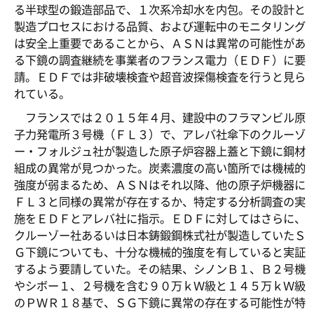
る半球型の鍛造部品で、１次系冷却水を内包。その設計と
製造プロセスにおける品質、および運転中のモニタリング
は安全上重要であることから、ＡＳＮは異常の可能性があ
る下鏡の調査継続を事業者のフランス電力（ＥＤＦ）に要
請。ＥＤＦでは非破壊検査や超音波探傷検査を行うと見ら
れている。
フランスでは２０１５年４月、建設中のフラマンビル原
子力発電所３号機（ＦＬ３）で、アレバ社傘下のクルーゾ
ー・フォルジュ社が製造した原子炉容器上蓋と下鏡に鋼材
組成の異常が見つかった。炭素濃度の高い箇所では機械的
強度が弱まるため、ＡＳＮはそれ以降、他の原子炉機器に
ＦＬ３と同様の異常が存在するか、特定する分析調査の実
施をＥＤＦとアレバ社に指示。ＥＤＦに対してはさらに、
クルーゾー社あるいは日本鋳鍛鋼株式社が製造していたＳ
Ｇ下鏡についても、十分な機械的強度を有していると実証
するよう要請していた。その結果、シノンＢ１、Ｂ２号機
やシボー１、２号機を含む９０万ｋＷ級と１４５万ｋＷ級
のＰＷＲ１８基で、ＳＧ下鏡に異常の存在する可能性が特