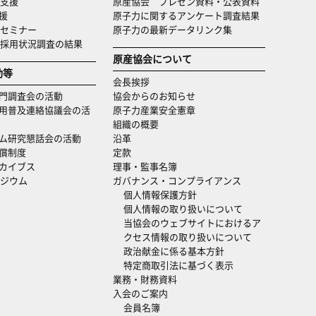
支援
原産協会 プレゼン資料・公表資料
援
原子力に関するアンケート調査結果
セミナー
原子力の最新データリンク集
・採用状況調査の結果
原産協会について
動等
会長挨拶
門調査会の活動
協会からのお知らせ
用普及連絡協議会の活
原子力産業安全憲章
組織の概要
ム研究懇話会の活動
沿革
償制度
定款
カイブス
理事・監事名簿
ジウム
ガバナンス・コンプライアンス
個人情報保護方針
個人情報の取り扱いについて
当協会のウェブサイトにおけるア
クセス情報の取り扱いについて
政治献金に係る基本方針
特定商取引法に基づく表示
業務・財務資料
入会のご案内
会員名簿