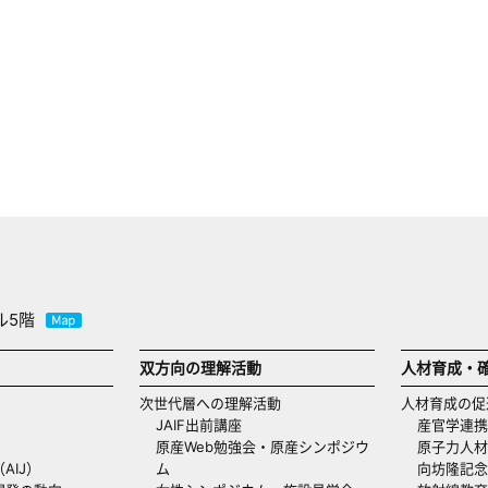
ル5階
双方向の理解活動
人材育成・
次世代層への理解活動
人材育成の促
JAIF出前講座
産官学連携
原産Web勉強会・原産シンポジウ
原子力人材
AIJ）
ム
向坊隆記念