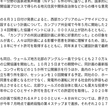
ギー分野の国家政策声明書（ＮＰＳ）６件の中に盛りこまれ、国家的に
開協議プロセスで得られる地元住民や関係自治体などからの様々な意見
の８月３１日付け発表によると、西部カンブリアのムーアサイドにウェ
設するという計画について、カンブリア州全域で今年５月に開始した２
３４回開催した協議イベントには３，０００人以上が訪れるとともに、
も、「カンブリアの州民は建設計画に非常に好意的だった」との印象を
ルが高く、人々は同計画による影響や恩恵を詳細に理解するため、話し
１８年にサイト許可を取得するとともに、同年末までに建設計画で最終
も同日、ウェールズ地方北部のアングルシー島で少なくとも２７０万ｋ
の公開協議を開始した。１０月２５日までの期間中に、同計画の最新版
、コンウィ町などの１５か所で公開展示を行うほか、島内のトレゲレで
立ち寄り所を設け、セッションを１０回開催する予定。同社のＤ．ホー
同意を必要となるだけでなく、発電所の運転に対する社会的な許容も必
向上させるとともに、北部ウェールズの自治体と個人にも莫大な投資や
８年中にＤＣＯとサイト許可を含むすべての許認可を取得し、２０２０年
の計画で採用されるＡＰ１０００とＵＫ－ＡＢＷＲについては、原子力
が今年７月時点で最終段階の第４ステップまで進捗。それぞれ２０１７