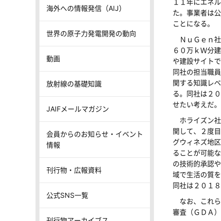
１１年にエネル
海外への情報発信（AIJ）
た。事業者は公
ことになる。
世界の原子力発電開発の動向
ＮｕＧｅｎ社
６０万ｋＷ分建
動画
や建設サイトで
同社の担当職員
関する知識レベ
放射線の基礎知識
る。同社は２０
せたい考えだ。
JAIFメールマガジン
ホライズン社
関して、２度目
会員からのお知らせ・イベント
グウィネズ地区
情報
ることが可能な
の技術的承認や
刊行物・広報資料
域で生活の質を
同社は２０１
公式SNS一覧
なお、これら
審査（ＧＤＡ）
刊行物アーカイブス