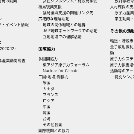
開発の動向
女性シンポジウム・施設見学会
放射線教育
福島復興支援
人材確保の支
福島復興支援の関連リンク先
原子力産業
ン
広域的な理解活動
学生動向
せ・イベント情報
地域の関係組織との連携
JAIF地域ネットワークでの活動
その他の活
立地地域での理解活動
輸送・貯蔵専
ス
量子放射線利
20.12)
国際協力
動
多国間協力
原子力システ
る産業動向調査
東アジア原子力フォーラム
原子力損害賠
Nuclear for Climate
活動等のアー
二国(地域)間協力
特別シンポ
米国
カナダ
フランス
ロシア
中国
韓国
台湾
その他各国
国際機関との協力