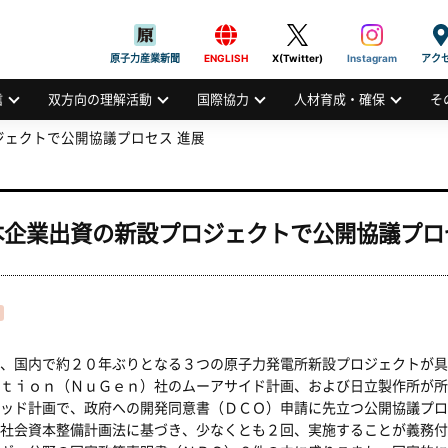
般社団法人
AN ATOMIC INDUSTRIAL FORUM, INC.
原子力産業新聞
ENGLISH
X(Twitter)
Instagram
アク
信
双方向の理解活動
国際協力
人材育成・確保
そ
ェクトで公開協議プロセス 進展
本企業出資の新設プロジェクトで公開協議プロ
、国内で約２０年ぶりとなる３つの原子力発電所新設プロジェクトが具
ｔｉｏｎ（ＮｕＧｅｎ）社のムーアサイド計画、および日立製作所が所
ッド計画で、政府への開発同意書（ＤＣＯ）申請に先立つ公開協議プロ
社会資本整備計画法に基づき、少なくとも２回、実施することが義務付