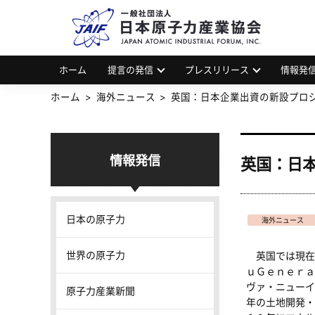
一
JAP
ホーム
提言の発信
プレスリリース
情報発
ホーム
海外ニュース
英国：日本企業出資の新設プロジ
情報発信
英国：日
日本の原子力
海外ニュース
世界の原子力
英国では現在
ｕＧｅｎｅｒａ
ヴァ・ニューイ
原子力産業新聞
年の土地開発・