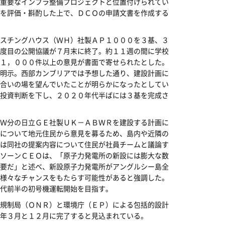
重要なインフラ整備プロジェクトと位置付けられてい
を評価・斟酌した上で、ＤＣＯの申請文書を作成する
スチングハウス（ＷＨ）社製ＡＰ１０００を３基、３
度目の公開協議が７月末に終了。約１１週の間に学校
１，０００件以上の意見が書面で寄せられたとした。
明示。西部カンブリアでは予想した通り、建設計画に
合いの場を望んでいたことが明らかになったとしてい
投資判断を下し、２０２０年代半ばには３基を完成さ
Ｗ分の日立ＧＥ社製ＵＫ－ＡＢＷＲを建設する計画に
について地元住民から意見を募るため、島内や近隣の
は同社の提案内容について住民が社員チームと議論す
ソーンＣＥＯは、「原子力発電所の新設には膨大な数
要だ」と述べ、新設原子力発電所がアングルシー島全
様々なチャンスをもたらす可能性があると強調した。
代前半の初号機運転開始を目指す。
規制局（ＯＮＲ）と環境庁（ＥＰ）による包括的設計
年３月と１２月に完了すると見込まれている。