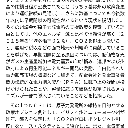
基の閉鎖日程が公表されたこと（うち５基は州の政策変更
により運転継続の見通し）、さらに数基についても今後数
年以内に早期閉鎖の可能性があるという現状を説明した。
多くの州議会が原子力発電所の支援政策を模索している理
由としては、他のエネルギー源と比べて信頼性が高く（２
０１５年の平均稼働率９２％）、ＣＯ２を排出しないこ
と、雇用や税収などの面で地元や州経済に貢献しているこ
とを挙げた。早期閉鎖に至る原因については、低価格な天
然ガスの生産量増加や電力需要の伸び悩み、連邦および州
政府による再生可能エネルギー開発の奨励、自由化された
電力卸売市場の構造などに加えて、配電会社と発電事業者
間の伝統的な電力購入契約（ＰＰＡ）に競争上の疑問が投
げかけられたことや、容量に応じて価格が設定されるメカ
ニズムが一部で導入されていることなどを指摘した。
その上でＮＣＳＬは、原子力発電所の維持を目的とする
政策オプション例として、イリノイ州とニューヨーク州が
昨年、導入を決定した「ＣＯ２のゼロ排出クレジット制
度」をケース・スタディとして紹介した。また、電気事業