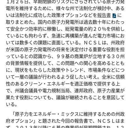
１月２６日、早期閉鎖のリスクにさらされている原子力発
電所を維持するために、様々な州で法制化が検討中、ある
いは法制化に成功した政策オプションなどを
報告書
に
取りまとめた。国内の原子力発電所は過去数十年にわたっ
て安全かつ効率的に稼働し、総発電量の約２０％を供給し
ているにも拘わらず、急速に再構築が進んだ電力市場にお
いては数多くの課題に直面している。ＮＣＳＬは、州政府
が米国の原子力発電所の将来を決定付ける重要な役割を担
っているとの認識から、９９基の商業炉が立地する３０州
の背景情報を提供して、この問題への関心を高めるととも
に、現状をもたらした政策やトレンド、市場条件などにつ
いて一層の議論が行われるよう促したい考え。全米に信頼
性のあるクリーン・エネルギーを適正価格で提供する上
で、州議会議員や電力規制当局、連邦政府、原子力産業が
果たす役割についても、議論が継続されることを意図して
いる。
「原子力をエネルギー・ミックスに維持するための州政
府オプション」と題された今回の報告書で、ＮＣＳＬはま
ず、２０１３年以降に６基の商業炉が早期閉鎖され、１２