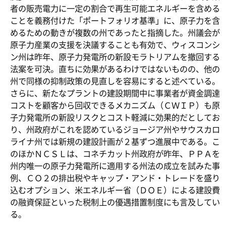
者の販売電力に一定の割合で再生可能エネルギーを含める
ことを義務付けた「ポートフォリオ基準」に、原子力を含
めるための動きが複数の州であったと指摘した。州議会が
原子力産業の支援を決議することも有効で、ウィスコンシ
ン州は昨年、原子力発電所の新設モラトリアムを撤回する
法案を可決。直ちに効果があるわけではないものの、他の
州で同様の抑制政策の見直しを容易にすると述べている。
さらに、新たなプラントの建設期間中に事業者が資金調達
コストを顧客から回収できるメカニズム（ＣＷＩＰ）も原
子力発電所の新設リスクとコスト軽減に効果的だとしてお
り、州政府がこれを認めているジョージア州やサウスカロ
ライナ州では新規の建設計画が２基ずつ進展中である。こ
のほかＮＣＳＬは、コネチカット州政府が昨年、ＰＰＡを
州内唯一の原子力発電所に適用する州法の成立を試みた事
例、ＣＯ２の排出税やキャップ・アンド・トレードを盛り
込むオプション、米エネルギー省（ＤＯＥ）による建設費
の融資保証といった税制上の優遇措置制度にも言及してい
る。