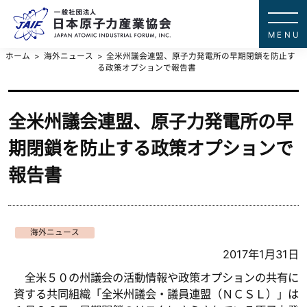
一般社団法
JAPAN ATOMIC IN
ホーム
海外ニュース
全米州議会連盟、原子力発電所の早期閉鎖を防止す
る政策オプションで報告書
全米州議会連盟、原子力発電所の早
期閉鎖を防止する政策オプションで
報告書
海外ニュース
2017年1月31日
全米５０の州議会の活動情報や政策オプションの共有に
資する共同組織「全米州議会・議員連盟（ＮＣＳＬ）」は