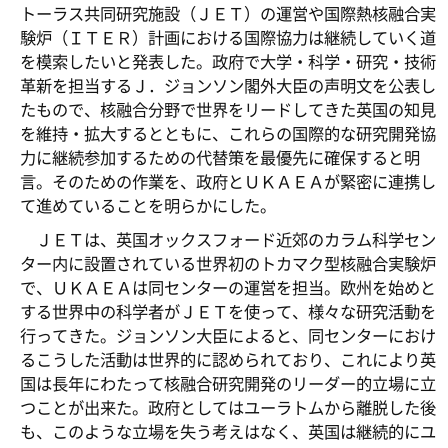
トーラス共同研究施設（ＪＥＴ）の運営や国際熱核融合実
験炉（ＩＴＥＲ）計画における国際協力は継続していく道
を模索したいと発表した。政府で大学・科学・研究・技術
革新を担当するＪ．ジョンソン閣外大臣の声明文を公表し
たもので、核融合分野で世界をリードしてきた英国の知見
を維持・拡大するとともに、これらの国際的な研究開発協
力に継続参加するための代替策を最優先に確保すると明
言。そのための作業を、政府とＵＫＡＥＡが緊密に連携し
て進めていることを明らかにした。
ＪＥＴは、英国オックスフォード近郊のカラム科学セン
ター内に設置されている世界初のトカマク型核融合実験炉
で、ＵＫＡＥＡは同センターの運営を担当。欧州を始めと
する世界中の科学者がＪＥＴを使って、様々な研究活動を
行ってきた。ジョンソン大臣によると、同センターにおけ
るこうした活動は世界的に認められており、これにより英
国は長年にわたって核融合研究開発のリーダー的立場に立
つことが出来た。政府としてはユーラトムから離脱した後
も、このような立場を失う考えはなく、英国は継続的にユ