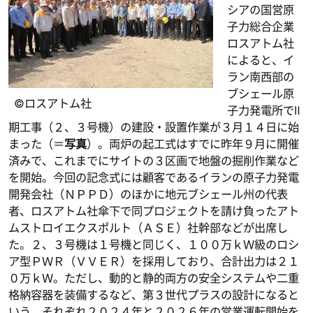
シアの国営原
子力総合企業
ロスアトム社
によると、イ
ラン南西部の
ブシェール原
©ロスアトム社
子力発電所でⅡ
期工事（２、３号機）の建設・設置作業が３月１４日に始
まった（＝
写真
）。両炉の起工式はすでに昨年９月に開催
済みで、これまでにサイトの３区画で地盤の掘削作業など
を開始。今回の記念式には顧客であるイランの原子力発電
開発会社（ＮＰＰＤ）のほかに地元ブシェール州の代表
者、ロスアトム社傘下で同プロジェクトを請け負ったアト
ムストロイエクスポルト（ＡＳＥ）社幹部などが出席し
た。２、３号機は１号機と同じく、１００万ｋＷ級のロシ
ア型ＰＷＲ（ＶＶＥＲ）を採用しており、合計出力は２１
０万ｋＷ。ただし、動的と静的両方の安全システムや二重
格納容器を装備するなど、第３世代プラスの設計になると
いう。それぞれ２０２４年と２０２６年の営業運転開始を