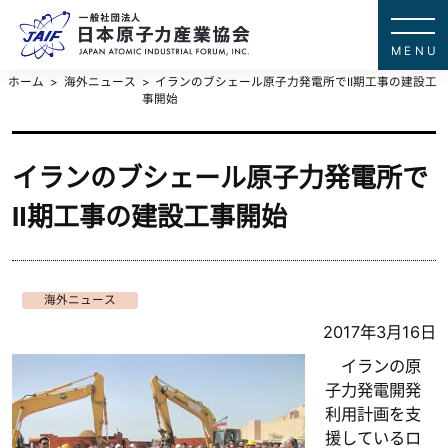
一般社団法
JAPAN ATOMIC IN
ホーム
海外ニュース
イランのブシェール原子力発電所でⅡ期工事の建設工
事開始
イランのブシェール原子力発電所で
Ⅱ期工事の建設工事開始
海外ニュース
2017年3月16日
イランの原
子力発電開発
利用計画を支
援しているロ