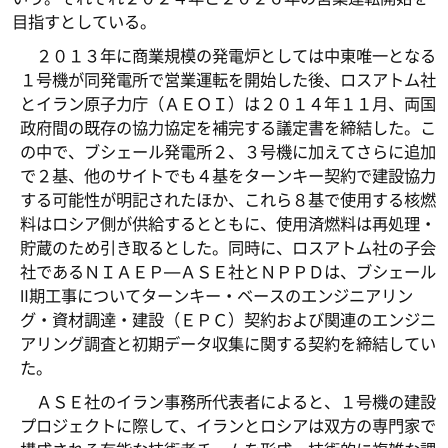
目指すとしている。
２０１３年に商業規模の発電炉としては中東唯一となる
１号機が同発電所で営業運転を開始した後、ロスアトム社
とイラン原子力庁（ＡＥＯＩ）は２０１４年１１月、両国
政府間の既存の協力協定を補完する議定書を締結した。こ
の中で、ブシェール発電所２、３号機に加えてさらに追加
で２基、他のサイトでも４基をターンキー契約で建設協力
する可能性が明記されたほか、これら８基で使用する核燃
料はロシア側が供給するとともに、使用済燃料は再処理・
貯蔵のため引き取るとした。同時に、ロスアトム社の子会
社であるＮＩＡＥＰ―ＡＳＥ社とＮＰＰＤは、ブシェール
Ⅱ期工事についてターンキー・ベースのエンジニアリン
グ・資材調達・建設（ＥＰＣ）契約および関連のエンジニ
アリング調査と初期データ収集に関する契約を締結してい
た。
ＡＳＥ社のイラン事務所代表者によると、１号機の建設
プロジェクトに際して、イランとロシアは双方の専門家で