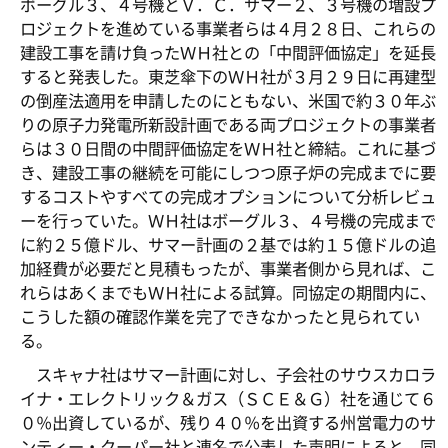
ボーグル３、４号機とＶ．Ｃ．サマー２、３号機の増設プ
ロジェクトを進めている事業者らは４月２８日、これらの
建設工事を請け負ったＷＨ社との「中間評価協定」を延長
すると発表した。東芝傘下のＷＨ社が３月２９日に再建型
の倒産法適用を申請したのにともない、米国で約３０年ぶ
りの原子力発電所新設計画である両プロジェクトの事業者
らは３０日間の中間評価協定をＷＨ社と締結。これに基づ
き、建設工事の継続を可能にしつつ原子炉の完成までに要
するコストやすべての完成オプションについて分析レビュ
ーを行っていた。ＷＨ社はボーグル３、４号機の完成まで
に約２５億ドル、サマー計画の２基では約１５億ドルの追
加経費が必要だと見積もったが、事業者側から見れば、こ
れらはあくまでもＷＨ社による試算。同協定の期間内に、
こうした額の確認作業を完了できなかったと見られてい
る。
スキャナ社はサマー計画に対し、子会社のサウスカロラ
イナ・エレクトリック＆ガス（ＳＣＥ＆Ｇ）社を通じて６
０％出資しているが、残り４０％を出資する州営電力のサ
ンティー・クーパー社と連名で公表した声明によると、同