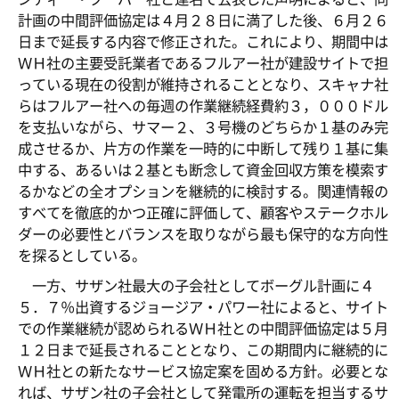
計画の中間評価協定は４月２８日に満了した後、６月２６
日まで延長する内容で修正された。これにより、期間中は
ＷＨ社の主要受託業者であるフルアー社が建設サイトで担
っている現在の役割が維持されることとなり、スキャナ社
らはフルアー社への毎週の作業継続経費約３，０００ドル
を支払いながら、サマー２、３号機のどちらか１基のみ完
成させるか、片方の作業を一時的に中断して残り１基に集
中する、あるいは２基とも断念して資金回収方策を模索す
るかなどの全オプションを継続的に検討する。関連情報の
すべてを徹底的かつ正確に評価して、顧客やステークホル
ダーの必要性とバランスを取りながら最も保守的な方向性
を探るとしている。
一方、サザン社最大の子会社としてボーグル計画に４
５．７％出資するジョージア・パワー社によると、サイト
での作業継続が認められるＷＨ社との中間評価協定は５月
１２日まで延長されることとなり、この期間内に継続的に
ＷＨ社との新たなサービス協定案を固める方針。必要とな
れば、サザン社の子会社として発電所の運転を担当するサ