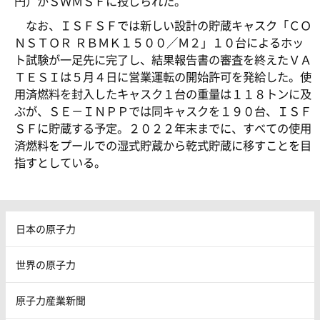
円）がＳＷＭＳＦに投じられた。
なお、ＩＳＦＳＦでは新しい設計の貯蔵キャスク「ＣＯ
ＮＳＴＯＲ ＲＢＭＫ１５００／Ｍ２」１０台によるホッ
ト試験が一足先に完了し、結果報告書の審査を終えたＶＡ
ＴＥＳＩは５月４日に営業運転の開始許可を発給した。使
用済燃料を封入したキャスク１台の重量は１１８トンに及
ぶが、ＳＥ－ＩＮＰＰでは同キャスクを１９０台、ＩＳＦ
ＳＦに貯蔵する予定。２０２２年末までに、すべての使用
済燃料をプールでの湿式貯蔵から乾式貯蔵に移すことを目
指すとしている。
日本の原子力
世界の原子力
原子力産業新聞