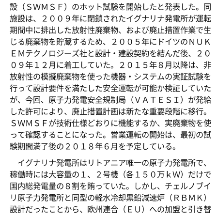
設（ＳＷＭＳＦ）のホット試験を開始したと発表した。同
施設は、２００９年に閉鎖されたイグナリナ発電所が運転
期間中に排出した放射性廃棄物、および廃止措置作業で生
じる廃棄物を貯蔵するため、２００５年にドイツのＮＵＫ
ＥＭテクノロジーズ社と設計・建設契約を結んだ後、２０
０９年１２月に着工していた。２０１５年８月以降は、非
放射性の模擬廃棄物を使った機器・システムの実証試験を
行って設計要件を満たした安全運転が可能か検証していた
が、今回、原子力発電安全規制局（ＶＡＴＥＳＩ）が発給
した許可により、廃止措置計画は新たな重要段階に移行。
ＳＷＭＳＦが技術仕様どおりに機能するか、実廃棄物を使
って確認することになった。営業運転の開始は、最初の試
験期間満了後の２０１８年６月を予定している。
イグナリナ発電所はリトアニア唯一の原子力発電所で、
稼働時には大容量の１、２号機（各１５０万ｋＷ）だけで
国内総発電量の８割を賄っていた。しかし、チェルノブイ
リ原子力発電所と同型の軽水冷却黒鉛減速炉（ＲＢＭＫ）
設計だったことから、欧州連合（ＥＵ）への加盟と引き替