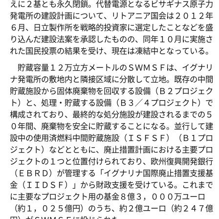
えに２基とも永久閉鎖。代替電源となるビサギナス原子力
発電所の建設計画について、リトアニア国会は２０１２年
６月、日立製作所を戦略的投資家に選定したことなどを盛
り込んだ建設法案を承認したものの、同年１０月に実施さ
れた国民投票の結果を受け、現在は凍結中となっている。
貯蔵容量１２万立方メートルのＳＷＭＳＦは、イグナリ
ナ発電所の敷地内と隣接区域に分散して立地。既存の中間
貯蔵施設から固体廃棄物を回収する設備（Ｂ２プロジェク
ト）と、処理・貯蔵する設備（Ｂ３／４プロジェクト）で
構成されており、最終的な処分施設が建設されるまでの５
０年間、廃棄物を安全に貯蔵することになる。並行して建
設中の使用済燃料中間貯蔵施設（ＩＳＦＳＦ）（Ｂ１プロ
ジェクト）などとともに、廃止措置計画における主要プロ
ジェクトの１つと位置付けられており、欧州復興開発銀行
（ＥＢＲＤ）が管理する「イグナリナ国際廃止措置支援基
金（ＩＩＤＳＦ）」から財政支援を受けている。これまで
に主要なプロジェクト用の基金８億３，０００万ユーロ
（約１，０２５億円）のうち、約２億ユーロ（約２４７億