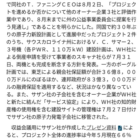
で同社のＴ．ファニングＣＥＯは８月２日、「プロジェク
トを進めるか否かについて他のオーナー企業３社と評価作
業中であり、８月末までに州の公益事業委員会に提案を行
う見通し」であることを明らかにした。同国で約３０年ぶ
りの原子力新設計画として進展中だったプロジェクト２件
のうち、サウスカロライナ州におけるＶ．Ｃ．サマー２、
３号機（各ＰＷＲ、１１０万ｋＷ）建設計画は、ＷＨ社に
よる倒産申請を受けて事業者のスキャナ社らが７月３１
日、両機とも完成を断念する方針を発表。一方のボーグル
計画では、東芝による親会社保証額が合計３６億８，００
０万ドルにのぼるほか、連邦政府が８３億３，０００万ド
ルの融資保証を適用するなど、状況はかなり異なってい
る。また、サザン社の子会社を含むオーナー企業がＷＨ社
と新たに結んだ「サービス協定」により、ＷＨ社の知的財
産権の使用権を含む建設サイトの管理権は７月２７日付け
でサザン社の原子力発電子会社に移管された。
収益会議用にサザン社が作成した
プレゼン資料
によ
ると、プロジェクト全体の進捗率は今年５月現在６６％