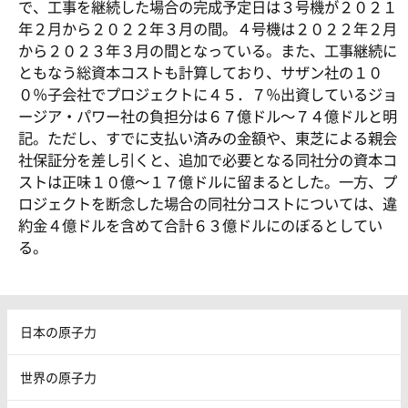
で、工事を継続した場合の完成予定日は３号機が２０２１
年２月から２０２２年３月の間。４号機は２０２２年２月
から２０２３年３月の間となっている。また、工事継続に
ともなう総資本コストも計算しており、サザン社の１０
０％子会社でプロジェクトに４５．７％出資しているジョ
ージア・パワー社の負担分は６７億ドル～７４億ドルと明
記。ただし、すでに支払い済みの金額や、東芝による親会
社保証分を差し引くと、追加で必要となる同社分の資本コ
ストは正味１０億～１７億ドルに留まるとした。一方、プ
ロジェクトを断念した場合の同社分コストについては、違
約金４億ドルを含めて合計６３億ドルにのぼるとしてい
る。
日本の原子力
世界の原子力