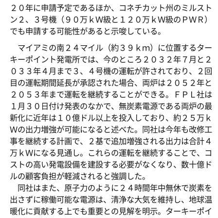
２０年に申請予定であるほか、コネチカット州のミルスト
ン２、３号機（９０万ｋＷ級と１２０万ｋＷ級のＰＷＲ）
でも申請する可能性があると示唆している。
マイアミの南２４マイル（約３９ｋｍ）に位置するター
キーポイント発電所では、今のところ２０３２年７月と２
０３３年４月まで３、４号機の運転が許されており、２回
目の運転期間延長が承認された場合、両炉は２０５２年と
２０５３年まで運転を継続することができる。ＦＰＬ社は
１月３０日付け発表のなかで、無炭素電源である両炉の最
新化に近年は１０億ドル以上を投入しており、約２５万ｋ
Ｗの出力増強が可能になると述べた。同社は今年も改修工
事を継続する計画で、２基で追加増強される出力は合計４
万ｋＷになる見通し。これらの運転を継続することで、コ
ストの高い発電設備を建設する必要がなくなり、数十億ド
ルの顧客負担が軽減されると強調した。
同社はまた、原子力のように２４時間年中無休で炭素を
出さずに稼働可能な電源は、清浄な大気を維持し、地球温
暖化に貢献する上でも重要との見解を明示。ターキーポイ