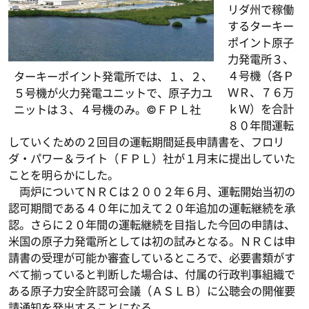
リダ州で稼働
するターキー
ポイント原子
力発電所３、
４号機（各Ｐ
ターキーポイント発電所では、１、２、
ＷＲ、７６万
５号機が火力発電ユニットで、原子力ユ
ｋＷ）を合計
ニットは３、４号機のみ。©ＦＰＬ社
８０年間運転
していくための２回目の運転期間延長申請書を、フロリ
ダ・パワー＆ライト（ＦＰＬ）社が１月末に提出していた
ことを明らかにした。
両炉についてＮＲＣは２００２年６月、運転開始当初の
認可期間である４０年に加えて２０年追加の運転継続を承
認。さらに２０年間の運転継続を目指した今回の申請は、
米国の原子力発電所としては初の試みとなる。ＮＲＣは申
請書の受理が可能か審査しているところで、必要書類がす
べて揃っていると判断した場合は、付属の行政判事組織で
ある原子力安全許認可会議（ＡＳＬＢ）に公聴会の開催要
請通知を発出することになる。