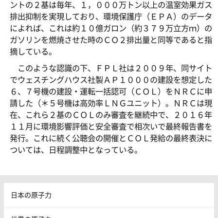
ントの２基は毎年、１，０００万トン以上の温室効果ガス
排出抑制を実現しており、環境保護庁（ＥＰＡ）のデータ
によれば、これは約１０億ガロン（約３７９万立方ｍ）の
ガソリンを燃焼させた時のＣＯ２排出量と同等であると指
摘している。
このような認識の下、ＦＰＬ社は２００９年、同サイト
でウェスチングハウス社製ＡＰ１０００の建設を想定した
６、７号機の建設・運転一括認可（ＣＯＬ）をＮＲＣに申
請した（＊５号機は高効率ＬＮＧユニット）。ＮＲＣは現
在、これら２基のＣＯＬのみ審査を継続中で、２０１６年
１１月に環境影響評価と安全審査で相次いで最終報告書を
発行。これに続く公聴会の開催とＣＯＬ発給の最終表決に
ついては、日程調整中となっている。
日本の原子力