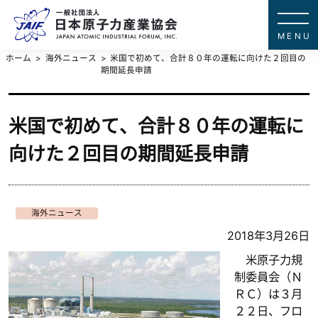
一般社団法
JAPAN ATOMIC IN
ホーム
海外ニュース
米国で初めて、合計８０年の運転に向けた２回目の
期間延長申請
米国で初めて、合計８０年の運転に
向けた２回目の期間延長申請
海外ニュース
2018年3月26日
米原子力規
制委員会（Ｎ
ＲＣ）は３月
２２日、フロ