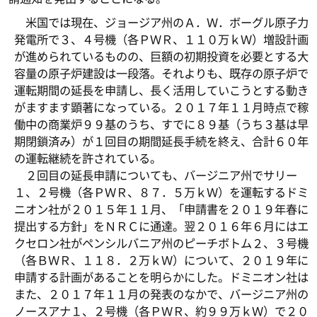
米国では現在、ジョージア州のＡ．Ｗ．ボーグル原子力
発電所で３、４号機（各ＰＷＲ、１１０万ｋＷ）増設計画
が進められているものの、巨額の初期投資を必要とする大
容量の原子炉建設は一段落。それよりも、既存の原子炉で
運転期間の延長を申請し、長く活用していこうとする動き
がますます顕著になっている。２０１７年１１月時点で稼
働中の商業炉９９基のうち、すでに８９基（うち３基は早
期閉鎖済み）が１回目の期間延長手続を終え、合計６０年
の運転継続を許されている。
２回目の延長申請についても、バージニア州でサリー
１、２号機（各ＰＷＲ、８７．５万ｋＷ）を運転するドミ
ニオン社が２０１５年１１月、「申請書を２０１９年春に
提出する方針」をＮＲＣに通達。翌２０１６年６月にはエ
クセロン社がペンシルバニア州のピーチボトム２、３号機
（各ＢＷＲ、１１８．２万ｋＷ）について、２０１９年に
申請する計画があることを明らかにした。ドミニオン社は
また、２０１７年１１月の発表のなかで、バージニア州の
ノースアナ１、２号機（各ＰＷＲ、約９９万ｋＷ）で２０