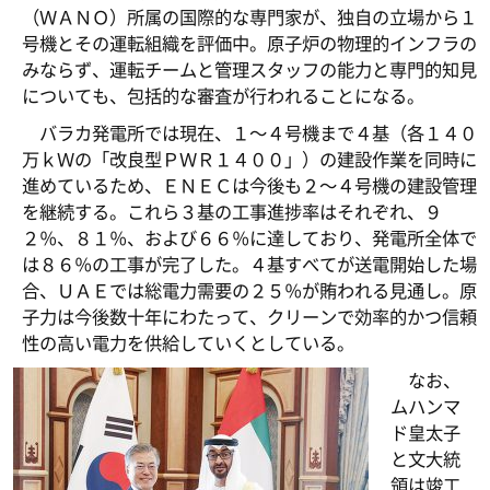
（ＷＡＮＯ）所属の国際的な専門家が、独自の立場から１
号機とその運転組織を評価中。原子炉の物理的インフラの
みならず、運転チームと管理スタッフの能力と専門的知見
についても、包括的な審査が行われることになる。
バラカ発電所では現在、１～４号機まで４基（各１４０
万ｋＷの「改良型ＰＷＲ１４００」）の建設作業を同時に
進めているため、ＥＮＥＣは今後も２～４号機の建設管理
を継続する。これら３基の工事進捗率はそれぞれ、９
２％、８１％、および６６％に達しており、発電所全体で
は８６％の工事が完了した。４基すべてが送電開始した場
合、ＵＡＥでは総電力需要の２５％が賄われる見通し。原
子力は今後数十年にわたって、クリーンで効率的かつ信頼
性の高い電力を供給していくとしている。
なお、
ムハンマ
ド皇太子
と文大統
領は竣工