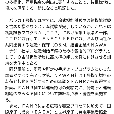
の多様化、雇用機会の創出に寄与することで、後継世代に
将来を保証する一助になると強調した。
バラカ１号機ではすでに、冷態機能試験や温態機能試験
を含めた様々なシステム試験が完了しているが、これらは
初期試験プログラム（ＩＴＰ）における第１段階の一部。
ＩＴＰと並行して、ＥＮＥＣとＫＥＰＣＯ、および両社が
共同出資する運転・保守（Ｏ＆Ｍ）担当企業のＮＡＷＡＨ
エナジー社は、運転開始準備のための包括的プログラムと
して、Ｏ＆Ｍ担当所員に高水準の能力を身に付けさせる訓
練を実施中である。
同発電所で、所員や所定の手続き・プログラムといった
準備がすべて完了し次第、ＮＡＷＡＨ社は１号機で燃料の
装荷と起動を開始するための承認をＦＡＮＲから取得する
計画。ＦＡＮＲ側では運転認可の発給前に、発電所と運転
組織のあらゆる側面について詳細な点検・審査を実施す
る。
また、ＦＡＮＲによる広範な審査プロセスに加えて、国
際原子力機関（ＩＡＥＡ）と世界原子力発電事業者協会