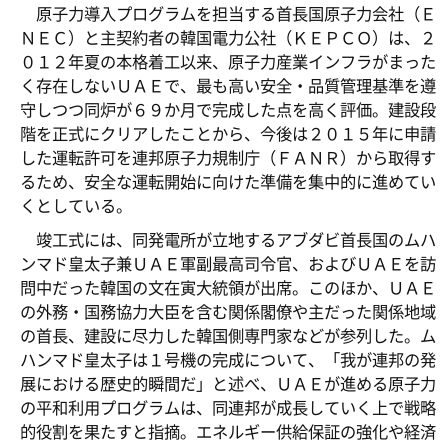
原子力導入プログラムを担当する首長国原子力会社（Ｅ
ＮＥＣ）と主契約者の韓国電力公社（ＫＥＰＣＯ）は、２
０１２年夏の本格着工以来、原子力産業インフラがまった
く存在しないＵＡＥで、最も高い安全・品質管理基準を遵
守しつつ同炉が６９か月で完成した点を高く評価。建設段
階を正式にクリアしたことから、今後は２０１５年に申請
した運転許可を連邦原子力規制庁（ＦＡＮＲ）から取得す
るため、安全な運転開始に向けた準備を集中的に進めてい
くとしている。
竣工式には、同発電所が立地するアブダビ首長国のムハ
ンマド皇太子兼ＵＡＥ軍副最高司令官、およびＵＡＥを訪
問中だった韓国の文在寅大統領が出席。このほか、ＵＡＥ
の外務・国務協力大臣を含む関係閣僚や主だった関係地域
の首長、建設に尽力した韓国側専門家などが参列した。ム
ハンマド皇太子は１号機の完成について、「我が連邦の発
展における歴史的瞬間だ」と述べ、ＵＡＥが進める原子力
の平和利用プログラムは、同連邦が成長していく上で戦略
的役割を果たすと指摘。エネルギー供給保証の強化や経済