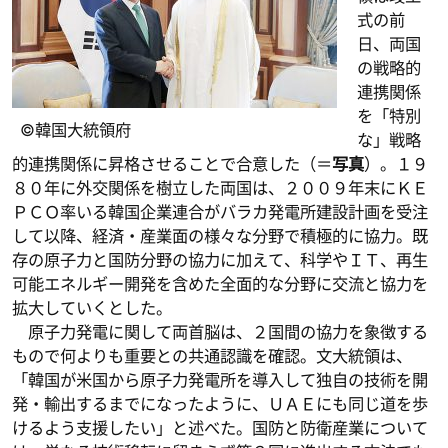
式の前
日、両国
の戦略的
連携関係
を「特別
©韓国大統領府
な」戦略
的連携関係に昇格させることで合意した（＝
写真
）。１９
８０年に外交関係を樹立した両国は、２００９年末にＫＥ
ＰＣＯ率いる韓国企業連合がバラカ発電所建設計画を受注
して以降、経済・産業面の様々な分野で積極的に協力。既
存の原子力と国防分野の協力に加えて、科学やＩＴ、再生
可能エネルギー開発を含めた全面的な分野に交流と協力を
拡大していくとした。
原子力発電に関して両首脳は、２国間の協力を象徴する
もので何よりも重要との共通認識を確認。文大統領は、
「韓国が米国から原子力発電所を導入して独自の技術を開
発・輸出するまでになったように、ＵＡＥにも同じ道を歩
けるよう支援したい」と述べた。国防と防衛産業について