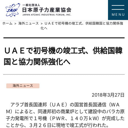
一般社団法
JAPAN ATOMIC IN
ホーム
海外ニュース
ＵＡＥで初号機の竣工式、供給国韓国と協力関係強
化へ
ＵＡＥで初号機の竣工式、供給国韓
国と協力関係強化へ
海外ニュース
2018年3月27日
アラブ首長国連邦（ＵＡＥ）の国営首長国通信（ＷＡ
Ｍ）によると、同連邦初の商業炉として建設中のバラカ原
子力発電所で１号機（ＰＷＲ、１４０万ｋＷ）が完成した
ことから、３月２６日に現地で竣工式が行われた。