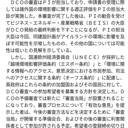
ＤＣＯの審査はＰＩが担当しており、申請書の受理に際
しては諸外国の環境影響に関する適正評価をＰＩの担当大
臣が実施した。本審査が完了した後は、ＰＩの勧告を受け
てビジネス・エネルギー・産業戦略省（ＢＥＩＳ）の大臣
がＤＣＯ発給の最終判断を下すことになるが、ＰＩの担当
大臣は今回、同建設計画がアイルランドの環境に影響を及
ぼす可能性を示唆したものの、その他の国については可能
性は低いとの見解を示している。
しかし、国連欧州経済委員会（ＵＮＥＣＥ）が採択した
「越境環境影響評価条約（エスポー条約）」と「環境に関
する情報へのアクセス、意思決定における市民参加、司法
へのアクセスに関する条約（オーフス条約）」に配慮し、
英政府はこれらの条約の加盟国およびその国民に対して、
ＤＣＯ審査への参加希望者を募集する方針を決定した。Ｄ
ＣＯの予備審査では新たに「審査当局」が設置されること
になっており、審査プロセスについて「有効な意見」を提
示した者は、今後の審査方法などを決定するために「審査
当局」が開催する準備会合、およびその後の審査に利害関
係者として参加が許される予定。希望者の登録締め切り日