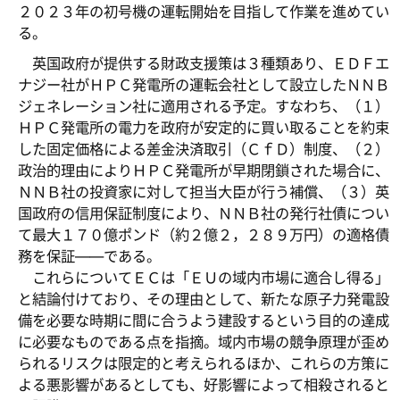
２０２３年の初号機の運転開始を目指して作業を進めてい
る。
英国政府が提供する財政支援策は３種類あり、ＥＤＦエ
ナジー社がＨＰＣ発電所の運転会社として設立したＮＮＢ
ジェネレーション社に適用される予定。すなわち、（１）
ＨＰＣ発電所の電力を政府が安定的に買い取ることを約束
した固定価格による差金決済取引（ＣｆＤ）制度、（２）
政治的理由によりＨＰＣ発電所が早期閉鎖された場合に、
ＮＮＢ社の投資家に対して担当大臣が行う補償、（３）英
国政府の信用保証制度により、ＮＮＢ社の発行社債につい
て最大１７０億ポンド（約２億２，２８９万円）の適格債
務を保証――である。
これらについてＥＣは「ＥＵの域内市場に適合し得る」
と結論付けており、その理由として、新たな原子力発電設
備を必要な時期に間に合うよう建設するという目的の達成
に必要なものである点を指摘。域内市場の競争原理が歪め
られるリスクは限定的と考えられるほか、これらの方策に
よる悪影響があるとしても、好影響によって相殺されると