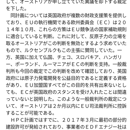
して、オーストリアが申し立てていた異議を却下する裁定
を下した。
同計画については英国政府が複数の財政支援策を提供し
ており、ＥＵの執行機関である欧州委員会（ＥＣ）は２０
１４年１０月、これらの方策はＥＵ競争法の国家補助規則
に適合していると判断。これに対して、反原子力の立場を
取るオーストリアがこの判断を無効とするよう求めていた
もので、ルクセンブルクもこの主張に賛同していた。一
方、英国に加えて仏国、チェコ、スロバキア、ハンガリ
ー、ポーランド、ルーマニアがＥＣの判断を支持。一般裁
判所も今回の裁定でこの判断を改めて確認しており、英国
政府には原子力発電開発を公益目的であると定義する資格
があり、ＥＵ加盟国すべてがこの目的を共有出来ないとし
ても、ＥＣが英国政府のスタンスを受け入れたことは間違
っていないと説明した。このような一般裁判所の裁定につ
いて、オーストリアは２か月以内にＥＵ司法裁判所に控訴
することが可能である。
ＨＰＣ計画ではすでに、２０１７年３月に最初の部分的
建設許可が発給されており、事業者のＥＤＦエナジー社は