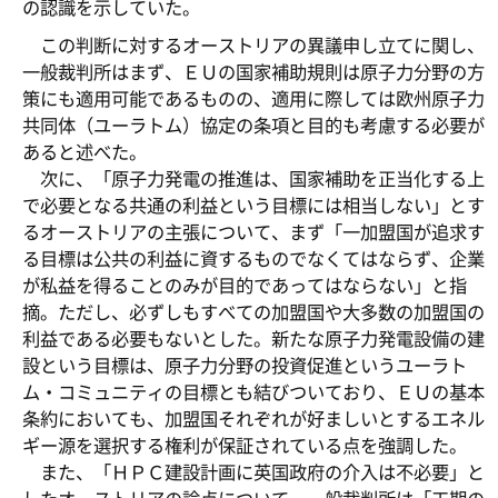
の認識を示していた。
この判断に対するオーストリアの異議申し立てに関し、
一般裁判所はまず、ＥＵの国家補助規則は原子力分野の方
策にも適用可能であるものの、適用に際しては欧州原子力
共同体（ユーラトム）協定の条項と目的も考慮する必要が
あると述べた。
次に、「原子力発電の推進は、国家補助を正当化する上
で必要となる共通の利益という目標には相当しない」とす
るオーストリアの主張について、まず「一加盟国が追求す
る目標は公共の利益に資するものでなくてはならず、企業
が私益を得ることのみが目的であってはならない」と指
摘。ただし、必ずしもすべての加盟国や大多数の加盟国の
利益である必要もないとした。新たな原子力発電設備の建
設という目標は、原子力分野の投資促進というユーラト
ム・コミュニティの目標とも結びついており、ＥＵの基本
条約においても、加盟国それぞれが好ましいとするエネル
ギー源を選択する権利が保証されている点を強調した。
また、「ＨＰＣ建設計画に英国政府の介入は不必要」と