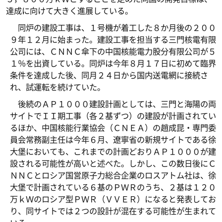
達成に向けて大きく進展している。
同炉の建設工事は、１号機が着工した８か月後の２００
９年１２月に始まった。建設工事を担当する三門核電有限
公司には、ＣＮＮＣ傘下の中国核能電力股分有限公司が５
１％を出資している。同炉は今年８月１７日に初めて臨界
条件を達成した後、同月２４日から国内送電網に接続さ
れ、試運転を続けていた。
後続のＡＰ１０００建設計画としては、三門と海陽の両
サイトでＩＩ期工事（各２基ずつ）の建設が計画されてい
るほか、中国核能行業協会（ＣＮＥＡ）の趙成昆・専門委
員会常務副主任は今年６月、遼寧省の新規サイトである徐
大堡においても、これまでの計画どおりＡＰ１０００が建
設される可能性が高いと述べた。しかし、この数日後にＣ
ＮＮＣとロシア国営原子力総合企業のロスアトム社は、徐
大堡で計画されている６基のＰＷＲのうち、２基は１２０
万ｋＷのロシア型ＰＷＲ（ＶＶＥＲ）になると発表してお
り、同サイトでは２つの設計が混在する可能性が生まれて