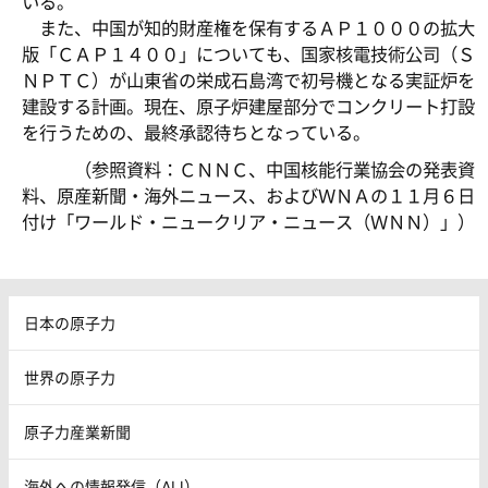
いる。
また、中国が知的財産権を保有するＡＰ１０００の拡大
版「ＣＡＰ１４００」についても、国家核電技術公司（Ｓ
ＮＰＴＣ）が山東省の栄成石島湾で初号機となる実証炉を
建設する計画。現在、原子炉建屋部分でコンクリート打設
を行うための、最終承認待ちとなっている。
（参照資料：ＣＮＮＣ、中国核能行業協会の発表資
料、原産新聞・海外ニュース、およびＷＮＡの１１月６日
付け「ワールド・ニュークリア・ニュース（ＷＮＮ）」）
日本の原子力
世界の原子力
原子力産業新聞
海外への情報発信（AIJ）