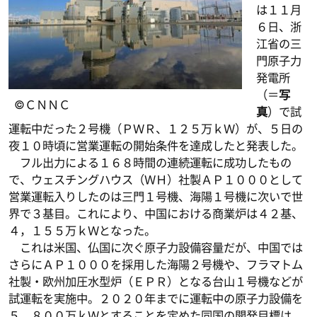
は１１月
６日、浙
江省の三
門原子力
発電所
（＝
写
©ＣＮＮＣ
真
）で試
運転中だった２号機（ＰＷＲ、１２５万ｋＷ）が、５日の
夜１０時頃に営業運転の開始条件を達成したと発表した。
フル出力による１６８時間の連続運転に成功したもの
で、ウェスチングハウス（ＷＨ）社製ＡＰ１０００として
営業運転入りしたのは三門１号機、海陽１号機に次いで世
界で３基目。これにより、中国における商業炉は４２基、
４，１５５万ｋＷとなった。
これは米国、仏国に次ぐ原子力設備容量だが、中国では
さらにＡＰ１０００を採用した海陽２号機や、フラマトム
社製・欧州加圧水型炉（ＥＰＲ）となる台山１号機などが
試運転を実施中。２０２０年までに運転中の原子力設備を
５，８００万ｋＷとすることを定めた同国の開発目標は、