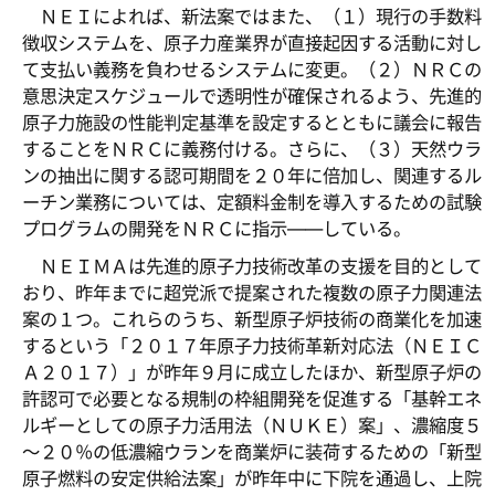
ＮＥＩによれば、新法案ではまた、（１）現行の手数料
徴収システムを、原子力産業界が直接起因する活動に対し
て支払い義務を負わせるシステムに変更。（２）ＮＲＣの
意思決定スケジュールで透明性が確保されるよう、先進的
原子力施設の性能判定基準を設定するとともに議会に報告
することをＮＲＣに義務付ける。さらに、（３）天然ウラ
ンの抽出に関する認可期間を２０年に倍加し、関連するル
ーチン業務については、定額料金制を導入するための試験
プログラムの開発をＮＲＣに指示――している。
ＮＥＩＭＡは先進的原子力技術改革の支援を目的として
おり、昨年までに超党派で提案された複数の原子力関連法
案の１つ。これらのうち、新型原子炉技術の商業化を加速
するという「２０１７年原子力技術革新対応法（ＮＥＩＣ
Ａ２０１７）」が昨年９月に成立したほか、新型原子炉の
許認可で必要となる規制の枠組開発を促進する「基幹エネ
ルギーとしての原子力活用法（ＮＵＫＥ）案」、濃縮度５
～２０％の低濃縮ウランを商業炉に装荷するための「新型
原子燃料の安定供給法案」が昨年中に下院を通過し、上院