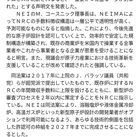
れた」とする声明文を発表した。
ＮＥＩのＭ．コースニック理事長は、ＮＥＩＭＡによ
ってＮＲＣの手数料徴収構造は一層公平で透明性が高く、
予測可能なものになると指摘した。これにより、今後先進
的な原子炉設計を認可していく上で、効率的で安定した規
制構造が構築され、既存の商業炉を米国内で操業する全事
業者やこれから事業者となる企業が恩恵を受けることにな
ると明言。また、現議会が原子力産業における技術革新を
支援していることが改めて確認されたと強調している。
同法案は２０１７年に上院のＪ．バラッソ議員（共和
党）らが超党派で提出していたもので、既存炉に対するＮ
ＲＣの年間徴収手数料に上限を設けるとともに、新型炉の
審査プロセスを２年以内に策定することをＮＲＣに指示し
ている。ＮＥＩは同法案により、溶融塩炉や液体金属冷却
炉、高温ガス炉といった新型原子炉設計の開発業者がオプ
ションで利用可能になるよう、あらゆる技術的側面を包括
した許認可の枠組を２０２７年までに完成させることにな
るとした。