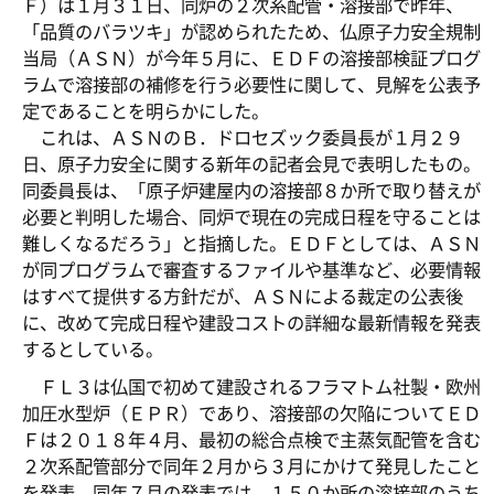
Ｆ）は１月３１日、同炉の２次系配管・溶接部で昨年、
「品質のバラツキ」が認められたため、仏原子力安全規制
当局（ＡＳＮ）が今年５月に、ＥＤＦの溶接部検証プログ
ラムで溶接部の補修を行う必要性に関して、見解を公表予
定であることを明らかにした。
これは、ＡＳＮのＢ．ドロセズック委員長が１月２９
日、原子力安全に関する新年の記者会見で表明したもの。
同委員長は、「原子炉建屋内の溶接部８か所で取り替えが
必要と判明した場合、同炉で現在の完成日程を守ることは
難しくなるだろう」と指摘した。ＥＤＦとしては、ＡＳＮ
が同プログラムで審査するファイルや基準など、必要情報
はすべて提供する方針だが、ＡＳＮによる裁定の公表後
に、改めて完成日程や建設コストの詳細な最新情報を発表
するとしている。
ＦＬ３は仏国で初めて建設されるフラマトム社製・欧州
加圧水型炉（ＥＰＲ）であり、溶接部の欠陥についてＥＤ
Ｆは２０１８年４月、最初の総合点検で主蒸気配管を含む
２次系配管部分で同年２月から３月にかけて発見したこと
を発表。同年７月の発表では、１５０か所の溶接部のうち