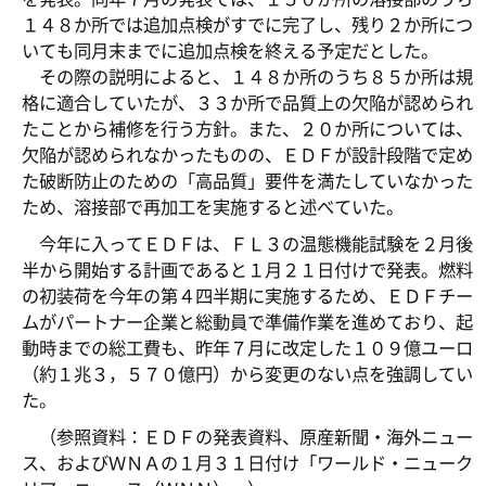
１４８か所では追加点検がすでに完了し、残り２か所につ
いても同月末までに追加点検を終える予定だとした。
その際の説明によると、１４８か所のうち８５か所は規
格に適合していたが、３３か所で品質上の欠陥が認められ
たことから補修を行う方針。また、２０か所については、
欠陥が認められなかったものの、ＥＤＦが設計段階で定め
た破断防止のための「高品質」要件を満たしていなかった
ため、溶接部で再加工を実施すると述べていた。
今年に入ってＥＤＦは、ＦＬ３の温態機能試験を２月後
半から開始する計画であると１月２１日付けで発表。燃料
の初装荷を今年の第４四半期に実施するため、ＥＤＦチー
ムがパートナー企業と総動員で準備作業を進めており、起
動時までの総工費も、昨年７月に改定した１０９億ユーロ
（約１兆３，５７０億円）から変更のない点を強調してい
た。
（参照資料：ＥＤＦの発表資料、原産新聞・海外ニュー
ス、およびＷＮＡの１月３１日付け「ワールド・ニューク