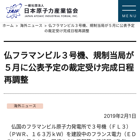
一般社団法
JAPAN ATOMIC IN
ホーム
海外ニュース
仏フラマンビル３号機、規制当局が５月に公表予定
の裁定受け完成日程再調整
仏フラマンビル３号機、規制当局が
５月に公表予定の裁定受け完成日程
再調整
海外ニュース
2019年2月1日
仏国のフラマンビル原子力発電所で３号機（ＦＬ３）
（ＰＷＲ、１６３万ｋＷ）を建設中のフランス電力（ＥＤ