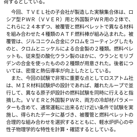
荷するとしている。
今回、ＴＶＥＬ社の子会社が製造した実験集合体は、ロ
シア型ＰＷＲ（ＶＶＥＲ）用と外国製ＰＷＲ用の２体で、
これらに２４本ずつ、被覆管と燃料ペレットで異なる材料
を組み合わせた４種類のＡＴＦ燃料棒が組み込まれた。被
覆管は、ジルコニウム合金にクロムをコーティングしたも
のと、クロムとニッケルによる合金製の２種類。燃料ペレ
ットも、従来型の酸化ウラン製のほかに、ウランとモリブ
デンの合金を使ったものの２種類が用意された。後者につ
いては、密度と熱伝導率が向上したとしている。
また、今回の試験で非常に重要な点としてロスアトム社
は、ＭＩＲ材料試験炉の設計であれば、離れたループで並
行して、異なる原子炉設計の燃料試験を同時に行えると指
摘した。ＶＶＥＲと外国製ＰＷＲ、両方の冷却材パラメー
ターも含めて、通常運転に出来るだけ近い条件で試験を実
施し、得られたデータに基づき、被覆管と燃料ペレットの
合理的な組み合わせを選択するとともに、軽水炉炉心の中
性子物理学的な特性を計算・確認するとしている。