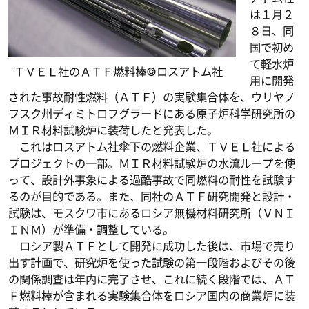
は１月２
８日、同
国で初め
て軽水炉
ＴＶＥＬ社のＡＴＦ燃料棒©ロスアトム社
用に開発
された事故耐性燃料（ＡＴＦ）の実験集合体を、ウリヤノ
フスク州ディミトロフグラードにある原子炉科学研究所の
ＭＩＲ材料試験炉に装荷したと発表した。
これはロスアトム社傘下の燃料企業、ＴＶＥＬ社による
プロジェクトの一部。ＭＩＲ材料試験炉の水流ループを使
って、設計外事象による過酷事故で同燃料の耐性を試験す
るのが目的である。また、同社のＡＴＦ研究開発と設計・
試験は、モスクワ市にあるロシア無機材料研究所（ＶＮＩ
ＩＮＭ）が準備・調整している。
ロシア製ＡＴＦとして開発に成功した後は、市場で売り
出す計画で、研究炉を使った試験の第一段階およびその後
の関係調査は年内に完了させ、これに続く段階では、ＡＴ
Ｆ燃料棒が含まれる実験集合体をロシア国内の商業炉に装