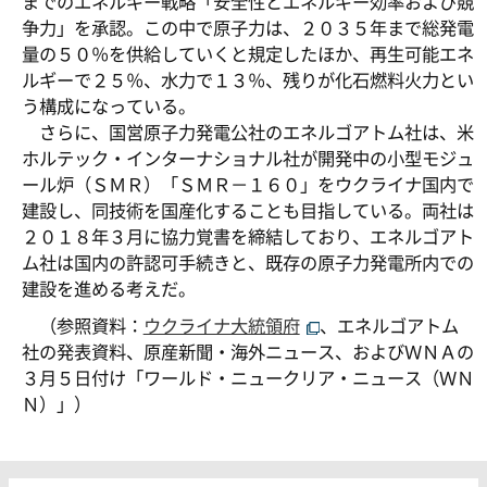
までのエネルギー戦略「安全性とエネルギー効率および競
争力」を承認。この中で原子力は、２０３５年まで総発電
量の５０％を供給していくと規定したほか、再生可能エネ
ルギーで２５％、水力で１３％、残りが化石燃料火力とい
う構成になっている。
さらに、国営原子力発電公社のエネルゴアトム社は、米
ホルテック・インターナショナル社が開発中の小型モジュ
ール炉（ＳＭＲ）「ＳＭＲ－１６０」をウクライナ国内で
建設し、同技術を国産化することも目指している。両社は
２０１８年３月に協力覚書を締結しており、エネルゴアト
ム社は国内の許認可手続きと、既存の原子力発電所内での
建設を進める考えだ。
（参照資料：
ウクライナ大統領府
、エネルゴアトム
社の発表資料、原産新聞・海外ニュース、およびＷＮＡの
３月５日付け「ワールド・ニュークリア・ニュース（ＷＮ
Ｎ）」）