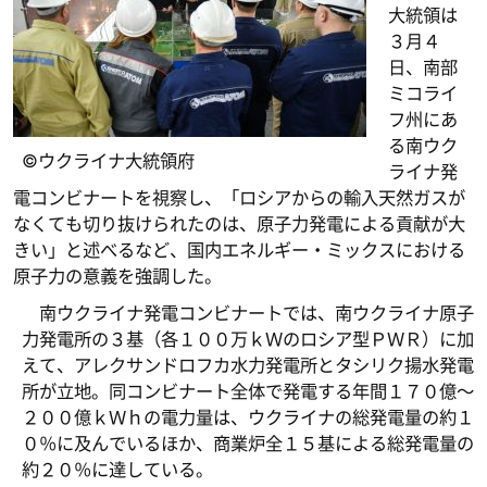
大統領は
３月４
日、南部
ミコライ
フ州にあ
る南ウク
©ウクライナ大統領府
ライナ発
電コンビナートを視察し、「ロシアからの輸入天然ガスが
なくても切り抜けられたのは、原子力発電による貢献が大
きい」と述べるなど、国内エネルギー・ミックスにおける
原子力の意義を強調した。
南ウクライナ発電コンビナートでは、南ウクライナ原子
力発電所の３基（各１００万ｋＷのロシア型ＰＷＲ）に加
えて、アレクサンドロフカ水力発電所とタシリク揚水発電
所が立地。同コンビナート全体で発電する年間１７０億～
２００億ｋＷｈの電力量は、ウクライナの総発電量の約１
０％に及んでいるほか、商業炉全１５基による総発電量の
約２０％に達している。