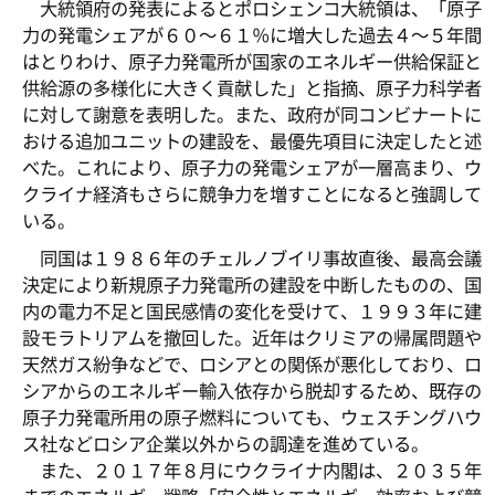
大統領府の発表によるとポロシェンコ大統領は、「原子
力の発電シェアが６０～６１％に増大した過去４～５年間
はとりわけ、原子力発電所が国家のエネルギー供給保証と
供給源の多様化に大きく貢献した」と指摘、原子力科学者
に対して謝意を表明した。また、政府が同コンビナートに
おける追加ユニットの建設を、最優先項目に決定したと述
べた。これにより、原子力の発電シェアが一層高まり、ウ
クライナ経済もさらに競争力を増すことになると強調して
いる。
同国は１９８６年のチェルノブイリ事故直後、最高会議
決定により新規原子力発電所の建設を中断したものの、国
内の電力不足と国民感情の変化を受けて、１９９３年に建
設モラトリアムを撤回した。近年はクリミアの帰属問題や
天然ガス紛争などで、ロシアとの関係が悪化しており、ロ
シアからのエネルギー輸入依存から脱却するため、既存の
原子力発電所用の原子燃料についても、ウェスチングハウ
ス社などロシア企業以外からの調達を進めている。
また、２０１７年８月にウクライナ内閣は、２０３５年