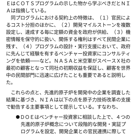
ＥはＣＯＴＳプログラムの示した物から学ぶべきだとＮＩ
Ａは指摘している。
同プログラムにおける契約上の特徴は、（１）官民によ
るコスト分担のほかに、（２）開発マイルストーンを複数
設定し、達成する毎に定額の資金を政府が供給、（３）機
密情報を保守的に扱い、関係する権利はすべて民間企業に
残す、（４）プログラムの設計・実行支援において、政府
に先んじて経験を有するベンチャー投資家にコンサルティ
ングを依頼――など。ＮＡＳＡと米空軍がスペースＸ社の
最初の顧客となって同社の初期収益を保証し、顧客を世界
中の民間部門に迅速に広げたことも重要であると説明し
た。
これらの点と、先進的原子炉を開発中の企業を調査した
結果に基づき、ＮＩＡは以下の点を原子力技術改革の支援
で勧告する主要事項として提示している。すなわち、
●ＤＯＥはベンチャー投資家に相談した上で、４つの
先進的原子炉概念について段階的な開発・実証プ
ログラムを設定、開発企業との官民連携に際して