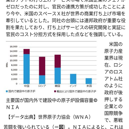
ゼロだったのに対し、官民の連携方策が成功したことによ
り今や、米国のスペースＸ社が世界の商業打ち上げ市場を
牽引しているとした。同社の台頭には連邦政府が重要な役
割を果たしており、打ち上げサービスの研究開発と実証に
官民のコスト分担方式を採用した点などを強調している。
米国の
原子力産
業界は現
在、ロシ
アのロス
アトム社
のように
政府が後
押しする
主要国が国内外で建設中の原子炉設備容量©
企業との
ＮＩＡ
国際競争
【データ出典】世界原子力協会（ＷＮＡ）
で、悪戦
苦闘を強いられている（＝
図
）。ＮＩＡによると、これは