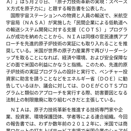
Ａ）」は５月２０日、「原子力技術革新の実現：スペース
Ｘ方式を原子力に」と題する報告書を公表した。
国際宇宙ステーションへの物資と人員の輸送で、米航空
宇宙局（ＮＡＳＡ）が実施した「民間企業による低軌道へ
の輸送システム開発に対する支援（ＣＯＴＳ）」プログラ
ムが成功を納めたことから、ＮＩＡは同様の官民連携アプ
ローチを先進的原子炉技術の実証にも取り入れることを推
奨している。米国が世界の原子力産業界で再びリーダーシ
ップを取ることになれば、経済や環境、および安全保障な
どの面で米国の利益にかなうと指摘。このため、先進的原
子炉技術の実証プログラムの設計と実行で、ベンチャー投
資家に助言を請うことなどをエネルギー省（ＤＯＥ）に勧
告しているほか、議会に対しては、ＤＯＥがＣＯＴＳプロ
グラムと類似のアプローチを実行する際、妨害要因となる
法制上の制限撤廃に取り組むべきだと主張している。
ＮＩＡは、原子力技術革新を推進する技術専門家や企
業、投資家、環境保護団体、学者等による連合組織。今回
の報告書では、わずか数年前の２０１２年に、米国では商
業ロケットの打ち上げサービス市場で米国企業のシェアが