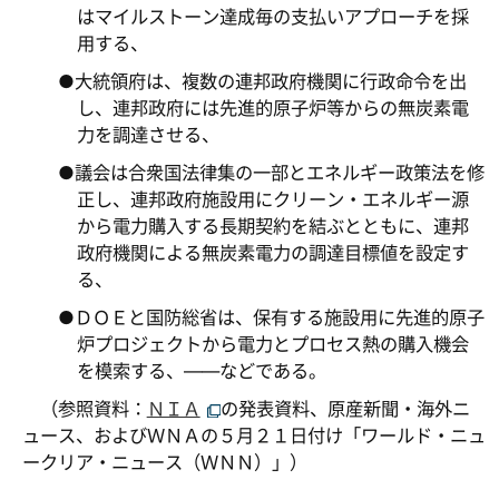
はマイルストーン達成毎の支払いアプローチを採
用する、
●大統領府は、複数の連邦政府機関に行政命令を出
し、連邦政府には先進的原子炉等からの無炭素電
力を調達させる、
●議会は合衆国法律集の一部とエネルギー政策法を修
正し、連邦政府施設用にクリーン・エネルギー源
から電力購入する長期契約を結ぶとともに、連邦
政府機関による無炭素電力の調達目標値を設定す
る、
●ＤＯＥと国防総省は、保有する施設用に先進的原子
炉プロジェクトから電力とプロセス熱の購入機会
を模索する、――などである。
（参照資料：
ＮＩＡ
の発表資料、原産新聞・海外ニ
ュース、およびＷＮＡの５月２１日付け「ワールド・ニュ
ークリア・ニュース（ＷＮＮ）」）