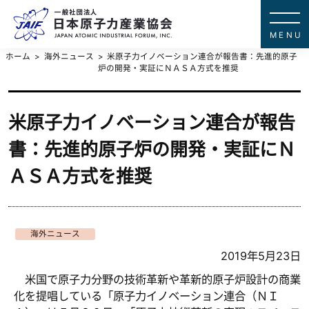
一般社団法
JAPAN ATOMIC IN
ホーム
海外ニュース
米原子力イノベーション連合が報告書：先進的原子
炉の開発・実証にＮＡＳＡ方式を推奨
米原子力イノベーション連合が報告
書：先進的原子炉の開発・実証にＮ
ＡＳＡ方式を推奨
海外ニュース
2019年5月23日
米国で原子力分野の技術革新や革新的原子炉設計の商業
化を提唱している「原子力イノベーション連合（ＮＩ