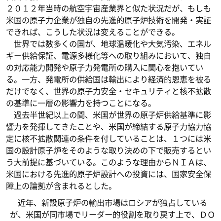
２０１２年当時の航空宇宙産業界と似た状況だが、もしも
米国の原子力企業が独自の先進的原子炉技術を開発・実証
できれば、こうした状況は変えることができる。
世界では数多くの国が、地球温暖化や大気汚染、エネル
ギー供給保証、電源多様化等への取り組みにおいて、独自
の対応能力開発や原子力発電所の購入に関心を抱いてい
る。一方、発電所の供給国は輸出により経済的恩恵を被る
だけでなく、世界の原子力安全・セキュリティと核不拡散
の基準に一層の影響力を持つことになる。
過去半世紀以上の間、米国が世界の原子炉供給基準に影
響力を発揮してきたことや、米国が締結する原子力協力協
定に核不拡散関連の条件を付していることは、１つには米
国の設計原子炉をそのような取り決めの下で販売するとい
う大前提に基づいている。このような理由からＮＩＡは、
米国における先進的原子炉設計への投資には、国家安全保
障上の論拠が含まれるとした。
近年、新設原子炉の輸出市場はロシアが独占している
が、米国が同市場でリーダー的役割を取り戻す上で、ＤＯ