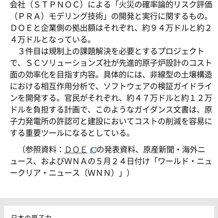
会社（ＳＴＰＮＯＣ）による「火災の確率論的リスク評価
（ＰＲＡ）モデリング技術」の開発と実行に関するもの。
ＤＯＥと企業側の拠出額はそれぞれ、約９４万ドルと約２
４万ドルとなっている。
３件目は規制上の課題解決を必要とするプロジェクト
で、ＳＣソリューションズ社が先進的原子炉設計のコスト
面の効率化を目指す内容。具体的には、非線型の土壌構造
における相互作用分析で、ソフトウェアの検証ガイドライ
ンを開発する。官民がそれぞれ、約４７万ドルと約１２万
ドルを負担する計画で、このようなガイダンス文書は、原
子力発電所の許認可と建設においてコストの削減を容易に
する重要ツールになるとしている。
（参照資料：
ＤＯＥ
の発表資料、原産新聞・海外ニ
ュース、およびＷＮＡの５月２４日付け「ワールド・ニュ
ークリア・ニュース（ＷＮＮ）」）
日本の原子力