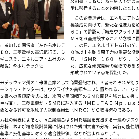
装制御（Ｉ＆Ｃ）系を納入予定の
階に移行することを約束したとし
この企業連合は、エネルゴアトム
標達成に向けて、新たな推進力を
６０」の許認可手続をウクライナ
ＭＲを６基建設することが念頭に
に参加した関係者（左からホルテ
この日、エネルゴアトム社のＹ．
ＥＯ、三菱電機の高沢範行氏、Ｄ
０％以上を賄う原子力の重要な役
ギニス氏、エネルゴアトム社のネ
り、「ＳＭＲ－１６０」がクリー
総裁）©ホルテック社
た、広範な研究開発の賜物である
形成されている点を保証した。
米デラウェア州の１米国企業として商業登記され、３者それぞれが割り
ーション・センターは、ウクライナの首都キエフに置かれることになる
文書への調印記念式には、米国で民間部門のＳＭＲ開発を強力に支援し
＝
写真
）。三菱電機が同ＳＭＲに納入する「ＭＥＬＴＡＣ Ｎｐｌｕｓ
要となる許可を米原子力規制委員会（ＮＲＣ）から取得済みである。
ム社の発表によると、同企業連合はＳＭＲ建設を支援する一連のタスク
分析、および概念設計開発に使用された規制文書の分析、実行可能性調
基準と技術基準に対する適合性評価、などが含まれるとした。