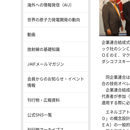
海外への情報発信（AIJ）
世界の原子力発電開発の動向
動画
企業連合結成式
ック社のシンＣ
放射線の基礎知識
ＯＥのＥ．マク
ダシコフスキー
JAIFメールマガジン
同企業連合は
会員からのお知らせ・イベント
合の技術オペレ
情報
企業連合結成
代表者が参加（
刊行物・広報資料
適用する際に必
エネルゴアト
公式SNS一覧
０」の概念設計
ＥＡ）の一般的
刊行物アーカイブス