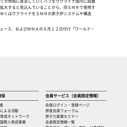
リカ地域に普及していくハブをウクライナ国内に設置
拡大すると見込んでいることから、同ＳＭＲで使用す
ゆくはウクライナをＳＭＲの原子炉システムや構造
ュース、およびＷＮＡの６月１２日付け「ワールド・
確保
会員サービス（会員限定情報）
進
会員ログイン・登録ページ
による活動
原産会員フォーラム
育成ネットワーク
原子力産業セミナー
国際人育成事業
会員限定情報一覧