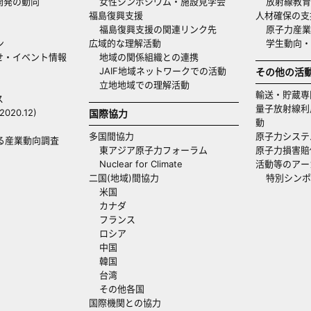
開発の動向
女性シンポジウム・施設見学会
放射線教育
福島復興支援
人材確保の支
福島復興支援の関連リンク先
原子力産業
ン
広域的な理解活動
学生動向
せ・イベント情報
地域の関係組織との連携
JAIF地域ネットワークでの活動
その他の活
立地地域での理解活動
輸送・貯蔵専
ス
量子放射線利
20.12)
国際協力
動
多国間協力
原子力システ
る産業動向調査
東アジア原子力フォーラム
原子力損害賠
Nuclear for Climate
活動等のアー
二国(地域)間協力
特別シンポ
米国
カナダ
フランス
ロシア
中国
韓国
台湾
その他各国
国際機関との協力