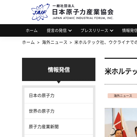
一
JAP
ホーム
提言の発信
プレスリリース
情報発
ホーム
海外ニュース
米ホルテック社、ウクライナで
情報発信
米ホルテ
日本の原子力
海外ニュース
世界の原子力
原子力産業新聞