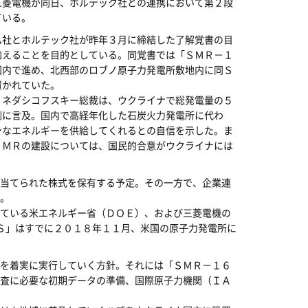
三菱電機が同日、ホルテック社との連携において第２段
ている。
社とホルテック社が昨年３月に締結した了解覚書の目
加えることを目的としている。同覚書では「ＳＭＲ－１
国内で進め、北西部のロブノ原子力発電所敷地内に同Ｓ
置かれていた。
ネダシコフスキー総裁は、ウクライナで総発電量の５
割に言及。国内で高経年化した石炭火力発電所に代わ
ンなエネルギーを供給してくれるとの自信を示した。ま
ＳＭＲの建設については、国民的合意がウクライナには
当てられた株式を保有する予定。その一方で、企業連
。
ている米エネルギー省（ＤＯＥ）、および三菱電機の
 Ｓ」はすでに２０１８年１１月、米国の原子力発電所に
を着実に実行していく方針。それには「ＳＭＲ－１６
査に必要な初期データの準備、国際原子力機関（ＩＡ