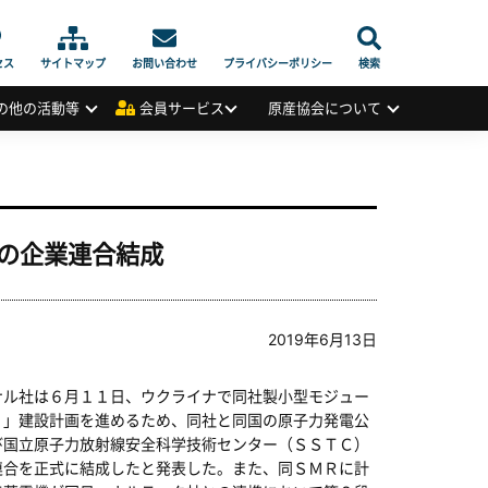
セス
サイトマップ
お問い合わせ
プライバシーポリシー
検索
の他の活動等
会員サービス
原産協会について
の企業連合結成
2019年6月13日
ル社は６月１１日、ウクライナで同社製小型モジュー
０」建設計画を進めるため、同社と同国の原子力発電公
び国立原子力放射線安全科学技術センター（ＳＳＴＣ）
連合を正式に結成したと発表した。また、同ＳＭＲに計