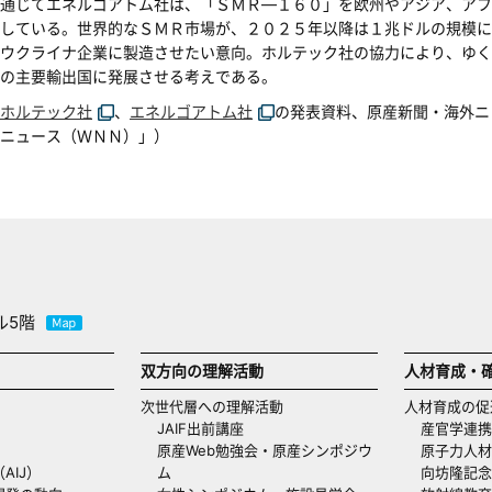
通じてエネルゴアトム社は、「ＳＭＲ―１６０」を欧州やアジア、アフ
している。世界的なＳＭＲ市場が、２０２５年以降は１兆ドルの規模に
ウクライナ企業に製造させたい意向。ホルテック社の協力により、ゆく
の主要輸出国に発展させる考えである。
ホルテック社
、
エネルゴアトム社
の発表資料、原産新聞・海外ニ
ニュース（ＷＮＮ）」）
ル5階
双方向の理解活動
人材育成・
次世代層への理解活動
人材育成の促
JAIF出前講座
産官学連携
原産Web勉強会・原産シンポジウ
原子力人材
AIJ）
ム
向坊隆記念