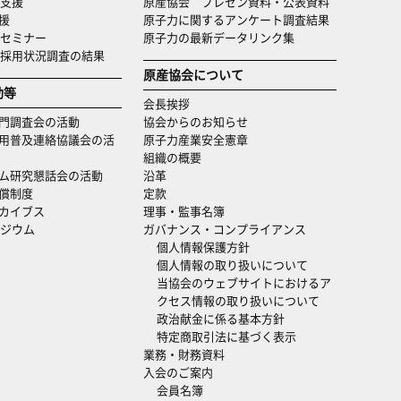
支援
原産協会 プレゼン資料・公表資料
援
原子力に関するアンケート調査結果
セミナー
原子力の最新データリンク集
・採用状況調査の結果
原産協会について
動等
会長挨拶
門調査会の活動
協会からのお知らせ
用普及連絡協議会の活
原子力産業安全憲章
組織の概要
ム研究懇話会の活動
沿革
償制度
定款
カイブス
理事・監事名簿
ジウム
ガバナンス・コンプライアンス
個人情報保護方針
個人情報の取り扱いについて
当協会のウェブサイトにおけるア
クセス情報の取り扱いについて
政治献金に係る基本方針
特定商取引法に基づく表示
業務・財務資料
入会のご案内
会員名簿