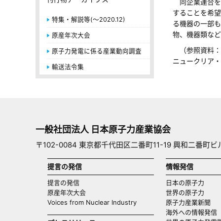
同企業連合を
することを希望
特集・解説等(～2020.12)
る機器の一部も
物、機器類など
原産年次大会
（参照資料：
原子力発電に係る産業動向調査
ニュークリア・
輸送法令集
一般社団法人 日本原子力産業協会
〒102-0084 東京都千代田区二番町11-19 興和二番町ビ
提言の発信
情報発信
提言の発信
日本の原子力
原産年次大会
世界の原子力
Voices from Nuclear Industry
原子力産業新聞
海外への情報発信（