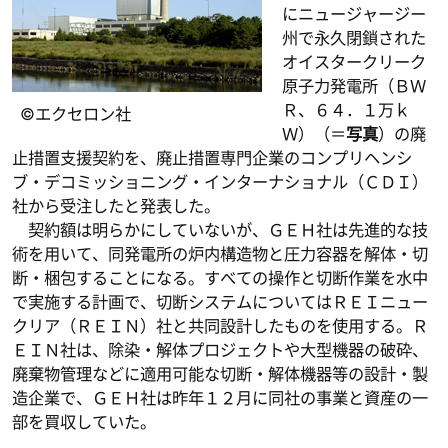
にニュージャージー
州で永久閉鎖された
オイスタークリーク
原子力発電所（ＢＷ
Ｒ、６４．１万ｋ
©エクセロン社
Ｗ）（＝
写真
）の廃
止措置支援契約を、廃止措置専門企業のコンプリヘンシ
ブ・デコミッショニング・インターナショナル（ＣＤＩ）
社から受注したと発表した。
契約額は明らかにしていないが、ＧＥＨ社は先進的な技
術を用いて、同発電所の炉内構造物と圧力容器を解体・切
断・梱包することになる。すべての操作と切断作業を水中
で実施する計画で、切断システムについてはＲＥＩニュー
クリア（ＲＥＩＮ）社と共同設計したものを使用する。Ｒ
ＥＩＮ社は、除染・解体プロジェクトや大型機器の破砕、
廃棄物管理などに適用可能な切断・解体機器等の設計・製
造企業で、ＧＥＨ社は昨年１２月に同社の事業と資産の一
部を買収していた。