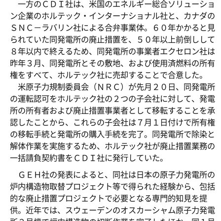
一方のＣＤＩ社は、米国のエネルギー総合ソリューショ
ン企業のホルテック・インターナショナル社と、カナダの
ＳＮＣ－ラバリン社による合弁事業体。６０年かかると見
られていた同発電所の廃止措置を、５０年以上前倒しして
８年以内で終えるため、同発電所の事業者エクセロン社は
昨年３月、同発電所とその敷地、および使用済燃料の所有
権をすべて、ホルテック社に売却することで合意した。
米原子力規制委員会（ＮＲＣ）が先月２０日、同発電所
の運転認可をホルテック社の２つの子会社に対して、発電
所の所有者および廃止措置事業者として移転することを承
認したことから、これらの子会社は７月１日付けで所有権
の移転手続と発電所の購入手続を完了。同発電所で除染と
解体作業を実施するため、ホルテック社が廃止措置業務の
一括請負契約書をＣＤＩ社に発行していた。
ＧＥＨ社の発表によると、同社は日本の原子力発電所の
炉内構造物取替プロジェクト等で得られた経験から、包括
的な廃止措置プロジェクトで必要となる専門的知見を提
供。近年では、スウェーデンのオスカーシャム原子力発電