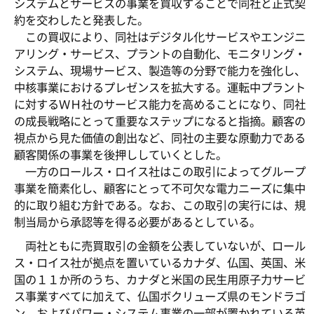
システムとサービスの事業を買収することで同社と正式契
約を交わしたと発表した。
この買収により、同社はデジタル化サービスやエンジニ
アリング・サービス、プラントの自動化、モニタリング・
システム、現場サービス、製造等の分野で能力を強化し、
中核事業におけるプレゼンスを拡大する。運転中プラント
に対するＷＨ社のサービス能力を高めることになり、同社
の成長戦略にとって重要なステップになると指摘。顧客の
視点から見た価値の創出など、同社の主要な原動力である
顧客関係の事業を後押ししていくとした。
一方のロールス・ロイス社はこの取引によってグループ
事業を簡素化し、顧客にとって不可欠な電力ニーズに集中
的に取り組む方針である。なお、この取引の実行には、規
制当局から承認等を得る必要があるとしている。
両社ともに売買取引の金額を公表していないが、ロール
ス・ロイス社が拠点を置いているカナダ、仏国、英国、米
国の１１か所のうち、カナダと米国の民生用原子力サービ
ス事業すべてに加えて、仏国ボクリューズ県のモンドラゴ
ン、およびパワー・システム事業の一部が置かれている英