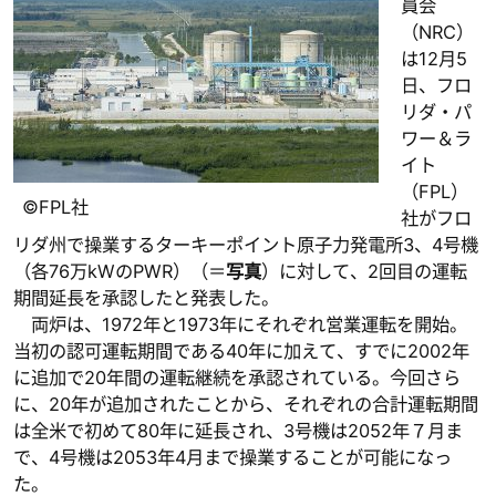
員会
（NRC）
は12月5
日、フロ
リダ・パ
ワー＆ラ
イト
（FPL）
©FPL社
社がフロ
リダ州で操業するターキーポイント原子力発電所3、4号機
（各76万kWのPWR）（＝
写真
）に対して、2回目の運転
期間延長を承認したと発表した。
両炉は、1972年と1973年にそれぞれ営業運転を開始。
当初の認可運転期間である40年に加えて、すでに2002年
に追加で20年間の運転継続を承認されている。今回さら
に、20年が追加されたことから、それぞれの合計運転期間
は全米で初めて80年に延長され、3号機は2052年７月ま
で、4号機は2053年4月まで操業することが可能になっ
た。