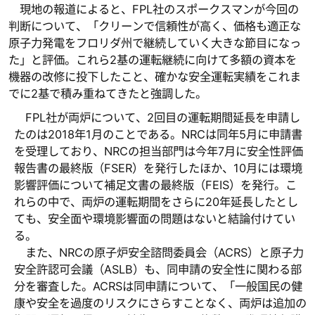
現地の報道によると、FPL社のスポークスマンが今回の
判断について、「クリーンで信頼性が高く、価格も適正な
原子力発電をフロリダ州で継続していく大きな節目になっ
た」と評価。これら2基の運転継続に向けて多額の資本を
機器の改修に投下したこと、確かな安全運転実績をこれま
でに2基で積み重ねてきたと強調した。
FPL社が両炉について、2回目の運転期間延長を申請し
たのは2018年1月のことである。NRCは同年5月に申請書
を受理しており、NRCの担当部門は今年7月に安全性評価
報告書の最終版（FSER）を発行したほか、10月には環境
影響評価について補足文書の最終版（FEIS）を発行。こ
れらの中で、両炉の運転期間をさらに20年延長したとし
ても、安全面や環境影響面の問題はないと結論付けてい
る。
また、NRCの原子炉安全諮問委員会（ACRS）と原子力
安全許認可会議（ASLB）も、同申請の安全性に関わる部
分を審査した。ACRSは同申請について、「一般国民の健
康や安全を過度のリスクにさらすことなく、両炉は追加の