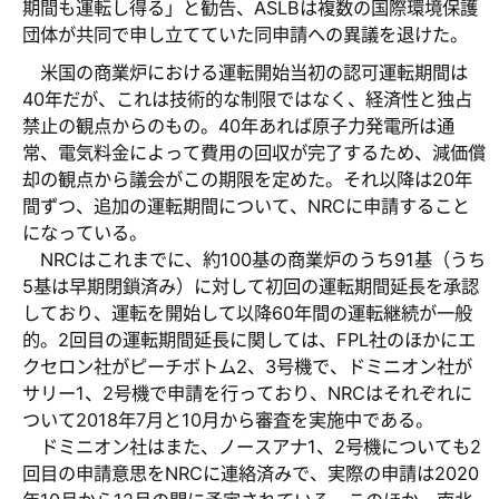
期間も運転し得る」と勧告、ASLBは複数の国際環境保護
団体が共同で申し立てていた同申請への異議を退けた。
米国の商業炉における運転開始当初の認可運転期間は
40年だが、これは技術的な制限ではなく、経済性と独占
禁止の観点からのもの。40年あれば原子力発電所は通
常、電気料金によって費用の回収が完了するため、減価償
却の観点から議会がこの期限を定めた。それ以降は20年
間ずつ、追加の運転期間について、NRCに申請すること
になっている。
NRCはこれまでに、約100基の商業炉のうち91基（うち
5基は早期閉鎖済み）に対して初回の運転期間延長を承認
しており、運転を開始して以降60年間の運転継続が一般
的。2回目の運転期間延長に関しては、FPL社のほかにエ
クセロン社がピーチボトム2、3号機で、ドミニオン社が
サリー1、2号機で申請を行っており、NRCはそれぞれに
ついて2018年7月と10月から審査を実施中である。
ドミニオン社はまた、ノースアナ1、2号機についても2
回目の申請意思をNRCに連絡済みで、実際の申請は2020