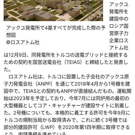
アックユ
発電所を
建設中の
ロシア国
アックユ発電所で4基すべてが完成した際の予
営原子力
想図
企業ロス
©ロスアトム社
アトム社
は12月9日、同発電所をトルコの送電グリッドと接続する
ための契約を国営送電会社（TEIAS）と締結したと発表し
た。
ロスアトム社は、トルコに設置した子会社のアックユ原
子力発電会社（ANPP）を通じて2018年4月から1号機を建
設中で、TEIASとの契約もANPPが直接結んだもの。運転開
始は2023年を予定しており、今年7月には同炉用の最初の
大型機器としてコア・キャッチャーが建設サイトに到着し
た。2号機についても、本格的に着工する許可を今年9月に
トルコの規制当局から取得済みで、これに続く3号機では
部分的建設許可（LWP）を2020年第1四半期に取得できる
よう、申請準備を進めている。