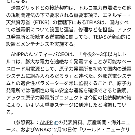
とになる。
送電グリッドとの接続契約は、トルコ電力市場法その他
の規制関連法の下で要求される重要事項で、エネルギー・
天然資源省（ETKB）の管轄下にあるTEIASは、国内すべ
ての送電網について設置と運営、修理などを担当。アック
ユ発電所と接続する送電線に関しても、TEIASが全面的に
設置とメンテナンスを実施する。
ANPPのA.ゾティーバCEOは、「今後2～3年以内にト
ルコは、膨大な電力を途絶なく発電することが可能なベー
スロード用電源として、原子力発電所を初めて国内の送電
システムに組み入れるだろう」と述べた。外部送電システ
ムとの適合性パラメーターを常に監視することで、原子力
発電所では信頼性の高い安全な運転を確保できると説明。
アックユ原子力発電所プロジェクトは今回の接続契約締結
により、いよいよ重要ステージに到達したと強調してい
る。
（参照資料：
ANPP
の発表資料、原産新聞・海外ニュ
ース、およびWNAの12月10日付「ワールド・ニュークリ