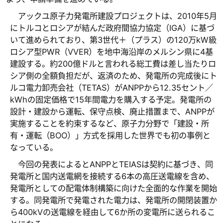
アックユ原子力発電所建設プロジェクトは、2010年5月
にトルコとロシアが結んだ政府間協力協定（IGA）に基づ
いて進められており、第3世代＋（プラス）の120万kW級
ロシア型PWR（VVER）を地中海沿岸のメルシン県に4基
建設する。約200億ドルと言われる総工費は差し当たりロ
シア側の全額負担だが、返済のため、発電所の完成後にト
ルコ電力卸売会社（TETAS）がANPPから12.35セント／
kWhの固定価格で15年間電力を購入する予定。発電所の
設計・建設から運転、保守点検、廃止措置まで、ANPPが
実施することを約束するなど、原子力分野で「建設・所
有・運転（BOO）」方式を採用した世界でも初の事例と
なっている。
今回の発表によるとANPPとTEIASは契約に基づき、同
発電所と国内送電網を接続する6本の高圧送電線を含め、
発電所としての配電体制構築に向けた全面的な作業を開始
する。同発電所で発電された電力は、発電所の開閉装置か
ら400kVの送電線を経由して6か所の変電所に送られるこ