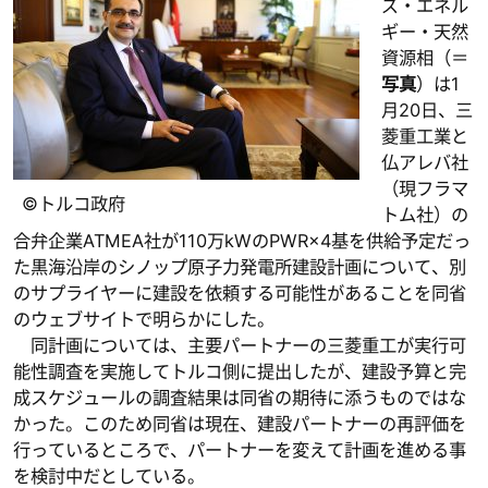
ズ・エネル
ギー・天然
資源相（＝
写真
）は1
月20日、三
菱重工業と
仏アレバ社
（現フラマ
©トルコ政府
トム社）の
合弁企業ATMEA社が110万kWのPWR×4基を供給予定だっ
た黒海沿岸のシノップ原子力発電所建設計画について、別
のサプライヤーに建設を依頼する可能性があることを同省
のウェブサイトで明らかにした。
同計画については、主要パートナーの三菱重工が実行可
能性調査を実施してトルコ側に提出したが、建設予算と完
成スケジュールの調査結果は同省の期待に添うものではな
かった。このため同省は現在、建設パートナーの再評価を
行っているところで、パートナーを変えて計画を進める事
を検討中だとしている。