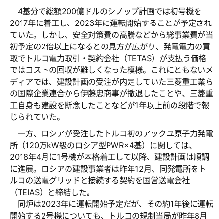
4基分で総額200億ドルのシノップ計画では初号機を
2017年に着工し、2023年に運転開始することが予定され
ていた。しかし、安全対策費の高騰などから総事業費が当
初予定の2倍以上になるとの見方が広がり、発電電力の買
取でトルコ電力取引・契約会社（TETAS）が支払う価格
ではコストの回収が難しくなった模様。これにともないメ
ディアでは、建設計画の受注が内定していた三菱重工業ら
の国際企業連合から伊藤忠商事が撤退したことや、三菱重
工自身も建設を断念したことなどが1年以上前の段階で報
じられていた。
一方、ロシアが受注したトルコ初のアックユ原子力発電
所（120万kW級のロシア型PWR×4基）に関しては、
2018年4月に1号機が本格着工して以降、建設計画は順調
に進展。ロシアの建設事業者は昨年12月、同発電所をト
ルコの送電グリッドと接続する契約を国営送電会社
（TEIAS）と締結した。
同炉は2023年に運転開始予定だが、その約1年後に運転
開始する2号機についても、トルコの規制当局が昨年8月