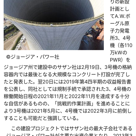
りの新設
計画とし
てA.W.ボ
ーグル原
子力発電
所3、4号
機（各110
万kWの
©ジョージア・パワー社
PWR）を
ジョージア州で建設中のサザン社は2月19日、3号機の格納
容器内では最後となる大規模なコンクリート打設が完了し
たと発表した。翌20日には2019年第4四半期の収益報告書
を公表し、同社としては規制手続で承認された3、4号機の
稼働開始日程の2021年11月と2022年11月を達成する十分
な自信があるものの、「挑戦的作業計画」を進めることに
より3号機は2021年5月に、4号機では2022年3月に前倒し
することも可能だと強調している。
この建設プロジェクトではサザン社の最大子会社である
ジョージア・パワー社が主要な出資企業となり、2013年3