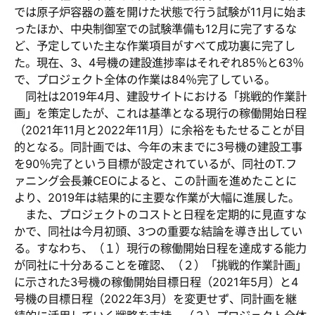
では原子炉容器の蓋を開けた状態で行う試験が11月に始ま
ったほか、中央制御室での試験準備も12月に完了するな
ど、予定していた主な作業項目がすべて成功裏に完了し
た。現在、3、4号機の建設進捗率はそれぞれ85％と63％
で、プロジェクト全体の作業は84％完了している。
同社は2019年4月、建設サイトにおける「挑戦的作業計
画」を策定したが、これは基準となる現行の稼働開始日程
（2021年11月と2022年11月）に余裕をもたせることが目
的となる。同計画では、今年の末までに3号機の建設工事
を90％完了という目標が設定されているが、同社のT.フ
ァニング会長兼CEOによると、この計画を進めたことに
より、2019年は結果的に主要な作業が大幅に進展した。
また、プロジェクトのコストと日程を定期的に見直すな
かで、同社は今月初頭、3つの重要な結論を導き出してい
る。すなわち、（１）現行の稼働開始日程を達成する能力
が同社に十分あることを確認、（２）「挑戦的作業計画」
に示された3号機の稼働開始目標日程（2021年5月）と4
号機の目標日程（2022年3月）を変更せず、同計画を継