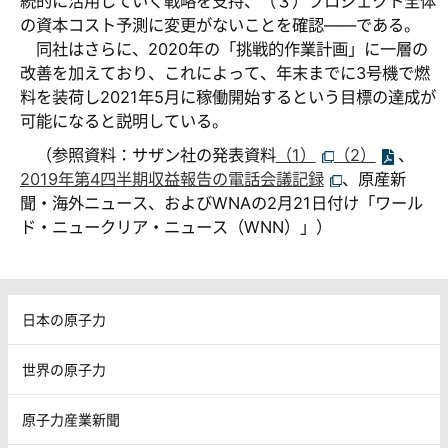
続的に活用していく戦略を支持、（３）プロジェクト全体
の資本コスト予測に変更がないことを確認――である。
同社はさらに、2020年の「挑戦的作業計画」に一層の
改善を加えており、これによって、年末までに3号機で燃
料を装荷し2021年5月に稼働開始するという目標の達成が
可能になると説明している。
（参照資料：サザン社の発表資料
（1）
（2）
、
2019年第4四半期収益報告の電話会議記録
、原産新
聞・海外ニュース、およびWNAの2月21日付け「ワール
ド・ニュークリア・ニュース（WNN）」）
日本の原子力
世界の原子力
原子力産業新聞