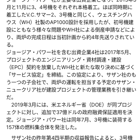
月と11月に3、4号機をそれぞれ本格着工。ほぼ同時期に
着工したV.C.サマー2、3号機と同じく、ウェスチングハ
ウス（WH）社製のAP1000設計を採用したが、初号機建
設にともなう様々な問題やWH社による倒産申請などによ
り、両炉の完成日程は当初計画から約4年先送りされてい
る。
ジョージア・パワー社を含む出資企業4社は2017年5月、
プロジェクトのエンジニアリング・資材調達・建設
（EPC）契約を放棄したWH社と新たな取り決めに基づく
「サービス協定」を締結。この協定により、サザン社のも
う一つの子会社で、両炉の運転を担当する予定のサザン・
ニュークリア社が建設プロジェクトの管理業務を引き継い
だ。
2019年3月には、米エネルギー省（DOE）が同プロジ
ェクトに対し、追加で37億ドルの政府融資保証適用を決
定。ジョージア・パワー社は同年7月、3号機に装荷する
157体の燃料集合体を発注した。
サザン社の昨年第4四半期の収益報告によると、3号機