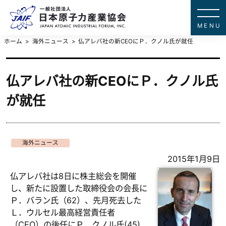
一般社団法
JAPAN ATOMIC IN
ホーム
海外ニュース
仏アレバ社の新CEOにＰ．クノル氏が就任
仏アレバ社の新CEOにＰ．クノル氏
が就任
海外ニュース
2015年1月9日
仏アレバ社は8日に株主総会を開催
し、新たに設置した取締役会の会長に
Ｐ．バラン氏（62）、先月死去した
Ｌ．ウルセル最高経営責任者
（CEO）の後任にＰ．クノル氏(45)