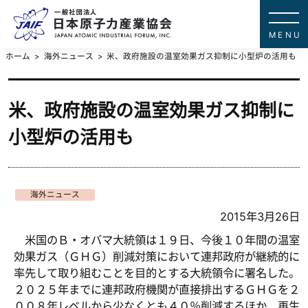
一般社団法
JAPAN ATOMIC IN
ホーム
海外ニュース
米、政府施設の温室効果ガス抑制に小型炉の活用も
米、政府施設の温室効果ガス抑制に
小型炉の活用も
海外ニュース
2015年3月26日
米国のＢ・オバマ大統領は１９日、今後１０年間の温室
効果ガス（ＧＨＧ）削減対策において連邦政府が継続的に
率先して取り組むことを目的とする大統領令に署名した。
２０２５年までに連邦政府機関が直接排出するＧＨＧを２
００８年レベルから少なくとも４０％削減するほか、再生