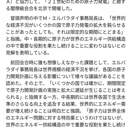
Ａ）と協力して、「２１世紀のための原子力発電」と題す
る閣僚級会合を北京で開催した。
冒頭声明の中でＭ・エルバラダイ事務局長は、「世界的
な経済不況がいくつかの国で原子力発電の拡大を鈍らせる
ことがあったとしても、それは限定的な期間にとどまる」
と指摘。中・長期的に原子力が世界のエネルギー供給構造
の中で重要な役割を果たし続けることに変わりはないとの
見解を表明している。
前回会合時に誰も想像しえなかった課題として、エルバ
ラダイ事務局長は世界規模の経済不況を挙げ、各国の原子
力開発計画に与える影響について様々な議論があることを
認めた。その上で、「いくつかの国では確かに、期間限定
で原子力開発計画の実施と拡大に遅延が生じることは考え
られる」と指摘する一方、中長期的には世界各国で生活水
準のさらなる向上を追及する結果、世界的にエネルギー需
要が増え続けることは明白だと強調。「原子力は世界全体
のエネルギー問題に対する特効薬というわけではないが、
世界のエネルギー供給構造の中で重要な役割を果たし続け