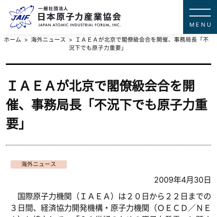
一般社団法
JAPAN ATOMIC IN
ホーム
海外ニュース
ＩＡＥＡが北京で閣僚級会合を開催、事務局長「不
況下でも原子力重要」
ＩＡＥＡが北京で閣僚級会合を開
催、事務局長「不況下でも原子力重
要」
海外ニュース
2009年4月30日
国際原子力機関（ＩＡＥＡ）は２０日から２２日までの
３日間、経済協力開発機構・原子力機関（ＯＥＣＤ／ＮＥ