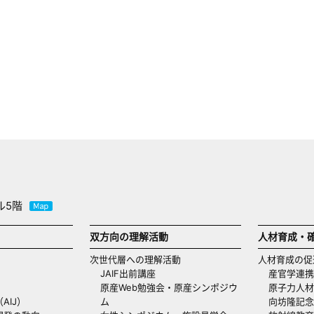
ル5階
双方向の理解活動
人材育成・
次世代層への理解活動
人材育成の促
JAIF出前講座
産官学連携
原産Web勉強会・原産シンポジウ
原子力人材
AIJ）
ム
向坊隆記念