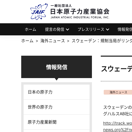
一
JAP
ホーム
提言の発信
プレスリリース
情報発
ホーム
海外ニュース
スウェーデン：規制当局がリングハ
情報発信
スウェーデ
日本の原子力
海外ニュース
世界の原子力
スウェーデンの
グハルスAB社
原子力産業新聞
http://track.
news.org%2Fn