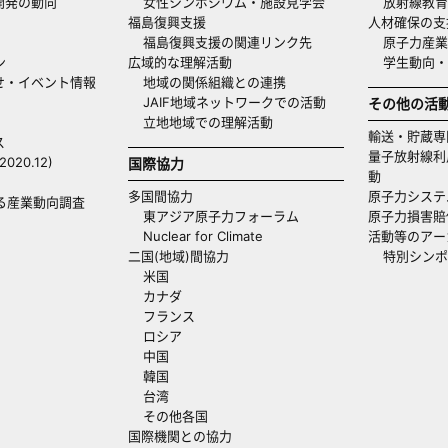
開発の動向
女性シンポジウム・施設見学会
放射線教育
福島復興支援
人材確保の支
福島復興支援の関連リンク先
原子力産業
ン
広域的な理解活動
学生動向
せ・イベント情報
地域の関係組織との連携
JAIF地域ネットワークでの活動
その他の活
立地地域での理解活動
輸送・貯蔵専
ス
量子放射線利
20.12)
国際協力
動
多国間協力
原子力システ
る産業動向調査
東アジア原子力フォーラム
原子力損害賠
Nuclear for Climate
活動等のアー
二国(地域)間協力
特別シンポ
米国
カナダ
フランス
ロシア
中国
韓国
台湾
その他各国
国際機関との協力