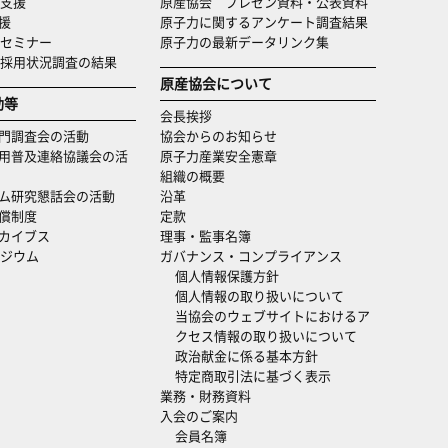
支援
原産協会 プレゼン資料・公表資料
援
原子力に関するアンケート調査結果
セミナー
原子力の最新データリンク集
・採用状況調査の結果
原産協会について
動等
会長挨拶
門調査会の活動
協会からのお知らせ
用普及連絡協議会の活
原子力産業安全憲章
組織の概要
ム研究懇話会の活動
沿革
償制度
定款
カイブス
理事・監事名簿
ジウム
ガバナンス・コンプライアンス
個人情報保護方針
個人情報の取り扱いについて
当協会のウェブサイトにおけるア
クセス情報の取り扱いについて
政治献金に係る基本方針
特定商取引法に基づく表示
業務・財務資料
入会のご案内
会員名簿