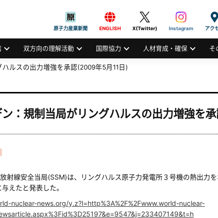
般社団法人
AN ATOMIC INDUSTRIAL FORUM, INC.
原子力産業新聞
ENGLISH
X(Twitter)
Instagram
アク
信
双方向の理解活動
国際協力
人材育成・確保
そ
ルスの出力増強を承認(2009年5月11日)
ン：規制当局がリングハルスの出力増強を承認(2
放射線安全当局(SSM)は、リングハルス原子力発電所３号機の熱出力を30
に与えたと発表した。
world-nuclear-news.org/y.z?l=http%3A%2F%2Fwww.world-nuclear-
ewsarticle.aspx%3Fid%3D25197&e=9547&j=233407149&t=h