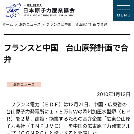
一般社団法
JAPAN ATOMIC IN
ホーム
海外ニュース
フランスと中国 台山原発計画で合弁
フランスと中国 台山原発計画で合
弁
海外ニュース
2010年1月12日
フランス電力（ＥＤＦ）は12月21日、中国・広東省の
台山原子力発電所に１７５万ｋＷの欧州加圧水型炉（ＥＰ
Ｒ）を２基、建設・操業するための合弁企業「広東台山原
子力会社（ＴＮＰＪＶＣ）」を中国の広東原子力発電グル
ープ（ＣＧＮＰＣ）と設立すると発表した。