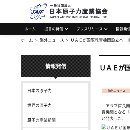
一
JAP
ホーム
提言の発信
プレスリリース
情報発
ホーム
海外ニュース
ＵＡＥが国際教育機関設立へ 
情報発信
ＵＡＥが
日本の原子力
海外ニュース
世界の原子力
アラブ首長国連
育機関となる「
と発表した。
原子力産業新聞