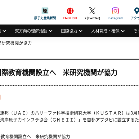
般社団法人
AN ATOMIC INDUSTRIAL FORUM, INC.
原子力産業新聞
ENGLISH
X(Twitter)
Instagram
アク
信
双方向の理解活動
国際協力
人材育成・確保
そ
米研究機関が協力
国際教育機関設立へ 米研究機関が協力
邦（ＵＡＥ）のハリーファ科学技術研究大学（ＫＵＳＴＡＲ）は3月1
湾岸原子力インフラ協会（ＧＮＥＩＩ）」を首都アブダビに設立するた