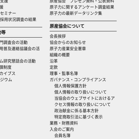
支援
原産協会 プレゼン資料・公表資料
援
原子力に関するアンケート調査結果
セミナー
原子力の最新データリンク集
・採用状況調査の結果
原産協会について
動等
会長挨拶
門調査会の活動
協会からのお知らせ
用普及連絡協議会の活
原子力産業安全憲章
組織の概要
ム研究懇話会の活動
沿革
償制度
定款
カイブス
理事・監事名簿
ジウム
ガバナンス・コンプライアンス
個人情報保護方針
個人情報の取り扱いについて
当協会のウェブサイトにおけるア
クセス情報の取り扱いについて
政治献金に係る基本方針
特定商取引法に基づく表示
業務・財務資料
入会のご案内
会員名簿