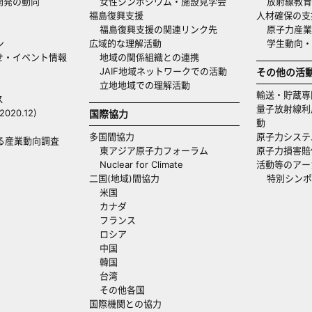
開発の動向
女性シンポジウム・施設見学会
放射線教育
福島復興支援
人材確保の支
福島復興支援の関連リンク先
原子力産業
ン
広域的な理解活動
学生動向
せ・イベント情報
地域の関係組織との連携
JAIF地域ネットワークでの活動
その他の活
立地地域での理解活動
輸送・貯蔵専
ス
量子放射線利
20.12)
国際協力
動
多国間協力
原子力システ
る産業動向調査
東アジア原子力フォーラム
原子力損害賠
Nuclear for Climate
活動等のアー
二国(地域)間協力
特別シンポ
米国
カナダ
フランス
ロシア
中国
韓国
台湾
その他各国
国際機関との協力