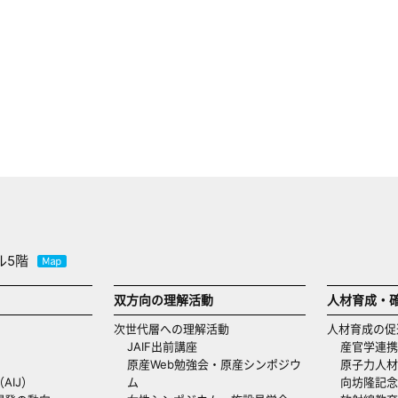
ル5階
双方向の理解活動
人材育成・
次世代層への理解活動
人材育成の促
JAIF出前講座
産官学連携
原産Web勉強会・原産シンポジウ
原子力人材
AIJ）
ム
向坊隆記念