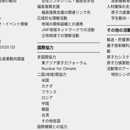
開発の動向
女性シンポジウム・施設見学会
放射線教育
福島復興支援
人材確保の支
福島復興支援の関連リンク先
原子力産業
ン
広域的な理解活動
学生動向
せ・イベント情報
地域の関係組織との連携
JAIF地域ネットワークでの活動
その他の活
立地地域での理解活動
輸送・貯蔵専
ス
量子放射線利
20.12)
国際協力
動
多国間協力
原子力システ
る産業動向調査
東アジア原子力フォーラム
原子力損害賠
Nuclear for Climate
活動等のアー
二国(地域)間協力
特別シンポ
米国
カナダ
フランス
ロシア
中国
韓国
台湾
その他各国
国際機関との協力