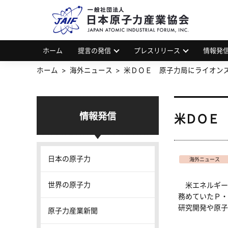
一
JAP
ホーム
提言の発信
プレスリリース
情報発
ホーム
海外ニュース
米ＤＯＥ 原子力局にライオン
情報発信
米ＤＯＥ
日本の原子力
海外ニュース
世界の原子力
米エネルギー省
務めていたＰ・
研究開発や原子
原子力産業新聞