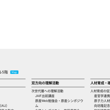
ル5階
双方向の理解活動
人材育成・
次世代層への理解活動
人材育成の促
JAIF出前講座
産官学連携
原産Web勉強会・原産シンポジウ
原子力人材
AIJ）
ム
向坊隆記念