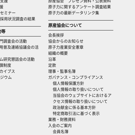
支援
原産協会 プレゼン資料・公表資料
援
原子力に関するアンケート調査結果
セミナー
原子力の最新データリンク集
・採用状況調査の結果
原産協会について
動等
会長挨拶
門調査会の活動
協会からのお知らせ
用普及連絡協議会の活
原子力産業安全憲章
組織の概要
ム研究懇話会の活動
沿革
償制度
定款
カイブス
理事・監事名簿
ジウム
ガバナンス・コンプライアンス
個人情報保護方針
個人情報の取り扱いについて
当協会のウェブサイトにおけるア
クセス情報の取り扱いについて
政治献金に係る基本方針
特定商取引法に基づく表示
業務・財務資料
入会のご案内
会員名簿