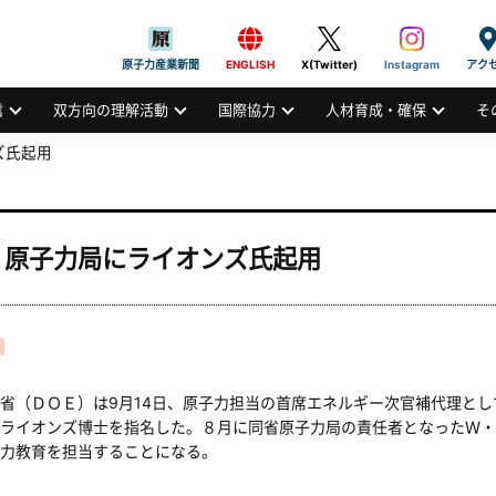
般社団法人
AN ATOMIC INDUSTRIAL FORUM, INC.
原子力産業新聞
ENGLISH
X(Twitter)
Instagram
アク
信
双方向の理解活動
国際協力
人材育成・確保
そ
ズ氏起用
 原子力局にライオンズ氏起用
（ＤＯＥ）は9月14日、原子力担当の首席エネルギー次官補代理とし
ライオンズ博士を指名した。８月に同省原子力局の責任者となったＷ・
力教育を担当することになる。