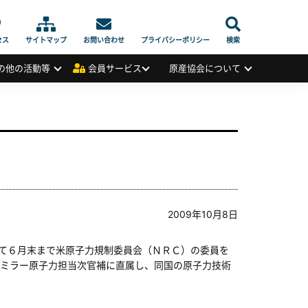
セス
サイトマップ
お問い合わせ
プライバシーポリシー
検索
の他の活動等
会員サービス
原産協会について
2009年10月8日
て６月末まで米原子力規制委員会（ＮＲＣ）の委員を
ミラー原子力担当次官補に直属し、同国の原子力技術