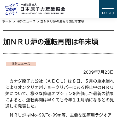
一般社団法
JAPAN ATOMIC IN
ホーム
海外ニュース
加ＮＲＵ炉の運転再開は年末頃
加ＮＲＵ炉の運転再開は年末頃
海外ニュース
2009年7月23日
カナダ原子力公社（ＡＥＣＬ）は８日、５月の重水漏れ
によりオンタリオ州チョークリバーにある停止中のＮＲＵ
炉について、様々な修理オプションを評価した最新の結果
によると、運転再開は早くても今年１１月頃になるとの見
通しを発表した。
ＮＲＵ炉はMo-99/Tc-99m等、主要な医療用ラジオア