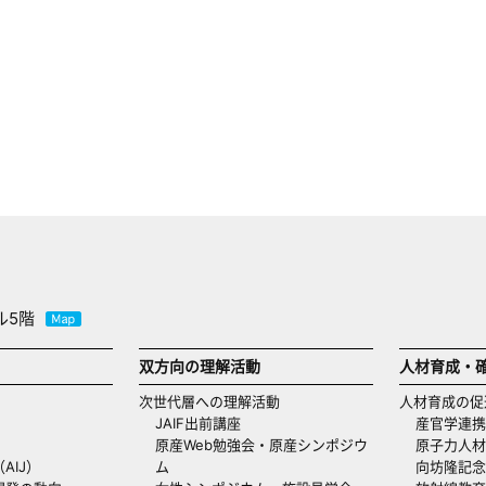
ル5階
双方向の理解活動
人材育成・
次世代層への理解活動
人材育成の促
JAIF出前講座
産官学連携
原産Web勉強会・原産シンポジウ
原子力人材
AIJ）
ム
向坊隆記念