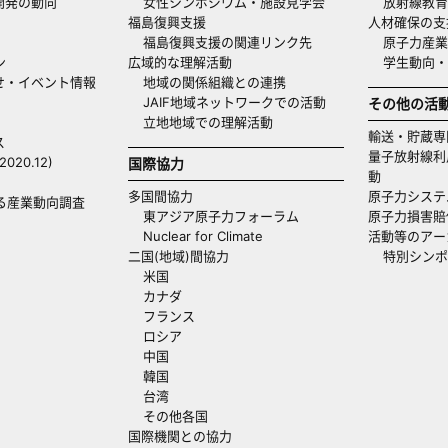
開発の動向
女性シンポジウム・施設見学会
放射線教育
福島復興支援
人材確保の支
福島復興支援の関連リンク先
原子力産業
ン
広域的な理解活動
学生動向
せ・イベント情報
地域の関係組織との連携
JAIF地域ネットワークでの活動
その他の活
立地地域での理解活動
輸送・貯蔵専
ス
量子放射線利
20.12)
国際協力
動
多国間協力
原子力システ
る産業動向調査
東アジア原子力フォーラム
原子力損害賠
Nuclear for Climate
活動等のアー
二国(地域)間協力
特別シンポ
米国
カナダ
フランス
ロシア
中国
韓国
台湾
その他各国
国際機関との協力