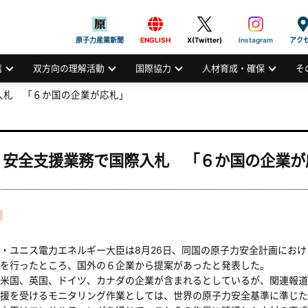
般社団法人
AN ATOMIC INDUSTRIAL FORUM, INC.
原子力産業新聞
ENGLISH
X(Twitter)
Instagram
アク
信
双方向の理解活動
国際協力
人材育成・確保
そ
入札 「６か国の企業が応札」
 安全支援業務で国際入札 「６か国の企業が
ユニス電力エネルギー大臣は8月26日、同国の原子力安全計画におけ
を行ったところ、国外の６企業から提案があったと発表した。
米国、英国、ドイツ、カナダの企業が含まれるとしているが、関連報道
援を受けるモニタリング作業としては、世界の原子力安全基準に準じた