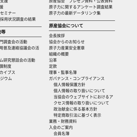
支援
原産協会 プレゼン資料・公表資料
援
原子力に関するアンケート調査結果
セミナー
原子力の最新データリンク集
・採用状況調査の結果
原産協会について
動等
会長挨拶
門調査会の活動
協会からのお知らせ
用普及連絡協議会の活
原子力産業安全憲章
組織の概要
ム研究懇話会の活動
沿革
償制度
定款
カイブス
理事・監事名簿
ジウム
ガバナンス・コンプライアンス
個人情報保護方針
個人情報の取り扱いについて
当協会のウェブサイトにおけるア
クセス情報の取り扱いについて
政治献金に係る基本方針
特定商取引法に基づく表示
業務・財務資料
入会のご案内
会員名簿