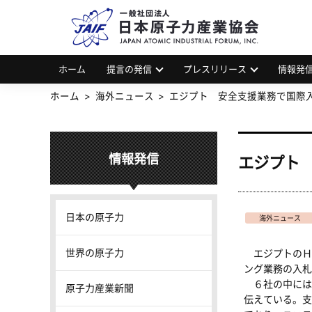
一
JAP
ホーム
提言の発信
プレスリリース
情報発
ホーム
海外ニュース
エジプト 安全支援業務で国際
情報発信
エジプト
日本の原子力
海外ニュース
世界の原子力
エジプトのＨ・
ング業務の入札
６社の中には
原子力産業新聞
伝えている。支