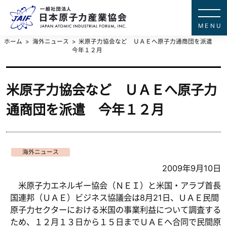
一般社団法
JAPAN ATOMIC IN
ホーム
海外ニュース
米原子力協会など ＵＡＥへ原子力通商団を派遣
今年１２月
米原子力協会など ＵＡＥへ原子力
通商団を派遣 今年１２月
海外ニュース
2009年9月10日
米原子力エネルギー協会（ＮＥＩ）と米国・アラブ首長
国連邦（ＵＡＥ）ビジネス協議会は8月21日、ＵＡＥ民間
原子力セクターにおける米国の事業利益について調査する
ため、１２月１３日から１５日までＵＡＥへ合同で民間原