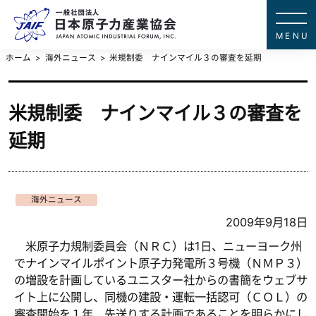
一般社団法
JAPAN ATOMIC IN
ホーム
海外ニュース
米規制委 ナインマイル３の審査を延期
米規制委 ナインマイル３の審査を
延期
海外ニュース
2009年9月18日
米原子力規制委員会（ＮＲＣ）は1日、ニューヨーク州
でナインマイルポイント原子力発電所３号機（ＮＭＰ３）
の増設を計画しているユニスター社からの書簡をウェブサ
イト上に公開し、同機の建設・運転一括認可（ＣＯＬ）の
審査開始を１年、先送りする計画であることを明らかにし