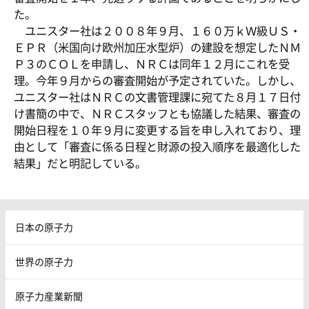
た。
ユニスター社は２００８年９月、１６０万ｋＷ級ＵＳ・
ＥＰＲ（米国向け欧州加圧水型炉）の建設を想定したＮＭ
Ｐ３のＣＯＬを申請し、ＮＲＣは同年１２月にこれを受
理。今年９月からの審査開始が予定されていた。しかし、
ユニスター社はＮＲＣの文書管理課に宛てた８月１７日付
け書簡の中で、ＮＲＣスタッフとも協議した結果、審査の
開始日程を１０年９月に変更する旨を申し入れており、理
由として「審査に係る日程と財源の投入順序を最適化した
結果」だと明記している。
日本の原子力
世界の原子力
原子力産業新聞