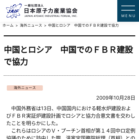
一般社団法
JAPAN ATOMIC IN
ホーム
海外ニュース
中国とロシア 中国でのＦＢＲ建設で協力
中国とロシア 中国でのＦＢＲ建設
で協力
海外ニュース
2009年10月28日
中国外務省は13日、中国国内における軽水炉建設およ
びＦＢＲ実証炉建設計画でロシアと協力合意文書を交わし
たことを明らかにした。
これらはロシアのＶ・プーチン首相が第１４回中ロ定例
協議のために訪中した際、温家宝国務院総理（首相）との