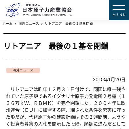
一般社団法
JAPAN ATOMIC IN
ホーム
海外ニュース
リトアニア 最後の１基を閉鎖
リトアニア 最後の１基を閉鎖
海外ニュース
2010年1月20日
リトアニアは昨年１２月３１日付けで、同国に唯一残さ
れていた原子炉であるイグナリナ原子力発電所２号機（１
３６万ｋＷ、ＲＢＭＫ）を完全閉鎖した。２００４年に欧
州連合（ＥＵ）に加盟する際、課された条件を忠実に守っ
た形だが、代替原子炉の建設計画はその３週間前、ようや
く投資者募集の入札を開示した段階。順調に進んだとして