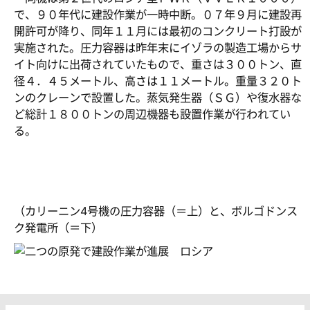
で、９０年代に建設作業が一時中断。０７年９月に建設再
開許可が降り、同年１１月には最初のコンクリート打設が
実施された。圧力容器は昨年末にイゾラの製造工場からサ
イト向けに出荷されていたもので、重さは３００トン、直
径４．４５メートル、高さは１１メートル。重量３２０ト
ンのクレーンで設置した。蒸気発生器（ＳＧ）や復水器な
ど総計１８００トンの周辺機器も設置作業が行われてい
る。
（カリーニン4号機の圧力容器（＝上）と、ボルゴドンス
ク発電所（＝下）