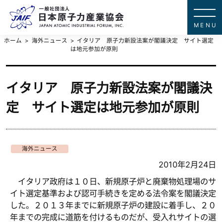
一般社団法
JAPAN ATOMIC IN
ホーム
海外ニュース
イタリア 原子力新設法案が閣議決定 サイト選定
は地元参加が原則
イタリア 原子力新設法案が閣議決
定 サイト選定は地元参加が原則
海外ニュース
2010年2月24日
イタリア政府は１０日、新規原子炉と廃棄物処理場のサ
イト選定基準および認可手続きを定める法令案を閣議決定
した。２０１３年までに新規原子炉の建設に着手し、２０
年までの完成に道筋を付けるものだが、受入れサイトの選