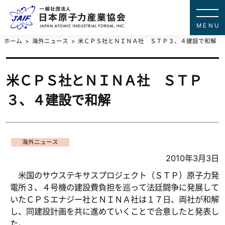
一般社団法
JAPAN ATOMIC IN
ホーム
海外ニュース
米ＣＰＳ社とＮＩＮＡ社 ＳＴＰ３、４建設で和解
米ＣＰＳ社とＮＩＮＡ社 ＳＴＰ
３、４建設で和解
海外ニュース
2010年3月3日
米国のサウステキサスプロジェクト（ＳＴＰ）原子力発
電所３、４号機の建設費負担を巡って法廷闘争に発展して
いたＣＰＳエナジー社とＮＩＮＡ社は１７日、両社が和解
し、同建設計画を共に進めていくことで合意したと発表し
た。