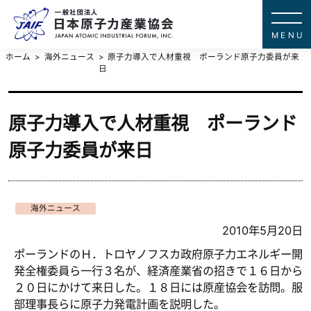
一般社団法
JAPAN ATOMIC IN
ホーム
海外ニュース
原子力導入で人材重視 ポーランド原子力委員が来
日
原子力導入で人材重視 ポーランド
原子力委員が来日
海外ニュース
2010年5月20日
ポーランドのＨ．トロヤノフスカ政府原子力エネルギー開
発全権委員ら一行３名が、経済産業省の招きで１６日から
２０日にかけて来日した。１８日には原産協会を訪問。服
部理事長らに原子力発電計画を説明した。