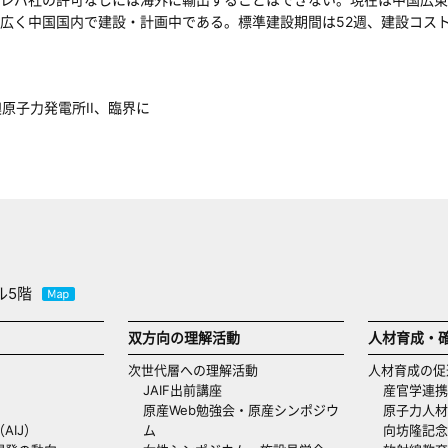
広く中国国内で建設・計画中である。標準建設期間は52週、建設コストは10
ル5階
双方向の理解活動
人材育成・
次世代層への理解活動
人材育成の促
JAIF出前講座
産官学連携
原産Web勉強会・原産シンポジウ
原子力人材
AIJ）
ム
向坊隆記念