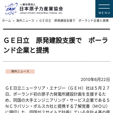
一般社団法
JAPAN ATOMIC IN
ホーム
海外ニュース
ＧＥ日立 原発建設支援で ポーランド企業と提携
ＧＥ日立 原発建設支援で ポーラ
ンド企業と提携
海外ニュース
2010年6月22日
ＧＥ日立ニュークリア・エナジー（ＧＥＨ）社は５月２７
日、ポーランド初の原子力発電所建設計画を支援するた
め、同国の大手エンジニアリング・サービス企業であるＳ
ＮＣラバリン・ポルスカ社と提携する了解覚書（ＭＯＵ）
に調印した。同国が２サイトで計画している合計４基の原