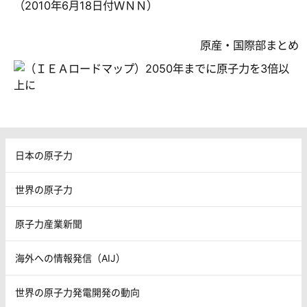
（
2010
年
6
月
18
日付ＷＮＮ）
原産・国際部まとめ
日本の原子力
世界の原子力
原子力産業新聞
海外への情報発信（AIJ）
世界の原子力発電開発の動向