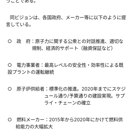
うことである。
同ビジョンは、各国政府、メーカー等に以下のように提
言している。
○ 政 府：原子力に関する公衆との対話推進、適切な
規制、経済的サポート（融資保証など）
○ 電力事業者：最高レベルの安全性・効率性による既
設プラントの運転継続
○ 原子炉供給者：標準化の推進。
2020
年までにスケジ
ュール通り
/
予算通りの建設実現。サプ
ライ・チェーンの確立
○ 燃料メーカー：
2015
年から
2020
年にかけて燃料供
給能力の大幅拡大