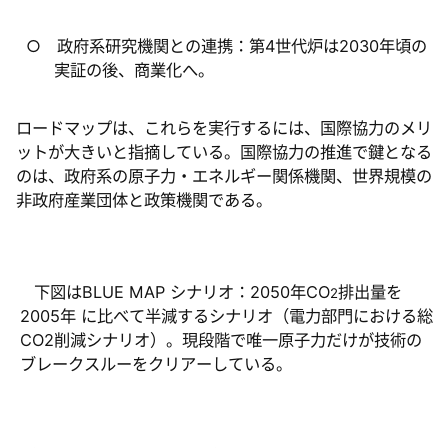
○ 政府系研究機関との連携：第
4
世代炉は
2030
年頃の
実証の後、商業化へ。
ロードマップは、これらを実行するには、国際協力のメリ
ットが大きいと指摘している。国際協力の推進で鍵となる
のは、政府系の原子力・エネルギー関係機関、世界規模の
非政府産業団体と政策機関である。
下図は
BLUE MAP
シナリオ：
2050
年
CO
排出量を
2
2005
年
に比べて半減するシナリオ（電力部門における総
CO2
削減シナリオ）。現段階で唯一原子力だけが技術の
ブレークスルーをクリアーしている。