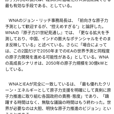
最も有効な手段である、としている。
WNA
のジョン・リッチ事務局長は、「前向きな原子力
予測として歓迎するが、“控えめすぎる”」と論評した。
WNA
の『原子力
21
世紀見通し』では、「更なる拡大を予
測しており、中国、インドの膨大なポテンシャルをそのま
ま反映している」と述べている。さらに「場合によって
は、この
2
国だけで
2050
年までの
IEA
の世界予測と同程度
の原子力開発を進める可能性がある」としている。
WNA
の高成長シナリオは、
2050
年の原子力規模を
30
億
kW
と
している。
WNA
と
IEA
が完全に一致しているは、「最も優れたクリ
ーン・エネルギーとして原子力支援を明確にして真剣に原
子力推進に取り組む各国政府の責務･態度」であり、「躊
躇する時間はなく、無駄な議論の時間はもう終わった。世
界が必要なのは大胆、明快な原子力推進のビジョン」とい