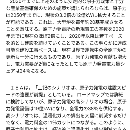
2020
年までに上述のように安定的な原子力政策と十分
な産業基盤確保のための施策が講じられるならば、原子力
は
2050
年までに、現状の
3.2
倍の
12
億
kW
に拡大すること
が可能である。これは、大型炉を毎年約
20
基完成させる
ことを意味する。原子力発電所の新規着工の基数を
2020
年までに現在のほぼ
2
倍にし、
2020
年以降は若干ペース
を落とし建設を続けていくことである。この明らかに達成
可能な建設工事ペースは、現在世界で運転中の全原子炉の
更新も十分に行えるものであり、原子力発電の貢献も増大
し、電力需要が
2
倍になったとしても原子力発電電力量シ
ェアは
24
％になる。
ＩＥＡは，「上記のシナリオは、原子力発電の建設スピ
ードの強要が前提」としている。
ロードマップでは詳細
に検討してないが、原子力発電の高シナリオの場合、原子
力発電設備は
19
億
kW
になり、全電力の
38
％を供給する。
高シナリオでは、温暖化ガスの排出を大幅に削減するだけ
でなく、電力料金の
11
％カットにつながる。このように、
原子力利用の拡大は、経済的に温暖化ガス排出削減できる