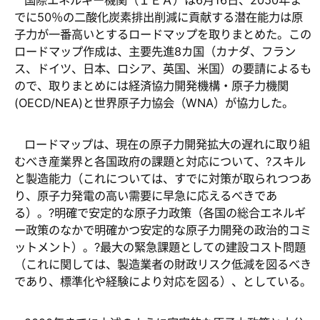
国際エネルギー機関（ＩＥＡ）は
6
月
16
日、
2050
年ま
でに
50
％の二酸化炭素排出削減に貢献する潜在能力は原
子力が一番高いとするロードマップを取りまとめた。この
ロードマップ作成は、主要先進
8
カ国（カナダ、フラン
ス、ドイツ、日本、ロシア、英国、米国）の要請によるも
ので、取りまとめには経済協力開発機構・原子力機関
(OECD/NEA)
と世界原子力協会（
WNA
）が協力した。
ロードマップは、現在の原子力開発拡大の遅れに取り組
むべき産業界と各国政府の課題と対応について、?スキル
と製造能力（これについては、すでに対策が取られつつあ
り、原子力発電の高い需要に早急に応えるべきであ
る）。?明確で安定的な原子力政策（各国の総合エネルギ
ー政策のなかで明確かつ安定的な原子力開発の政治的コミ
ットメント）。?最大の緊急課題としての建設コスト問題
（これに関しては、製造業者の財政リスク低減を図るべき
であり、標準化や経験により対応を図る）、としている。